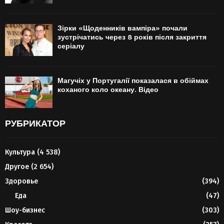
Зірки «Щоденників вампіра» почали
зустрічатись через 8 років після закриття
серіалу
Магучіх у Португалії показалася в обіймах
коханого коло океану. Відео
РУБРИКАТОР
Культура
(4 538)
Другое
(2 654)
Здоровье
(394)
Еда
(47)
Шоу-бизнес
(303)