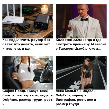
Как подключить роутер без
Холостяк 2025: когда и где
света: что делать, если нет
смотреть премьеру 14 сезона
интернета, и как...
с Тарасом Цымбалюком...
София Проць (Sonya Jess):
Анна Малыгон: модель
биография, карьера, модель
OnlyFans, карьера,
OnlyFans, размер груди, рост
биография, рост, вес и
и...
размер груди