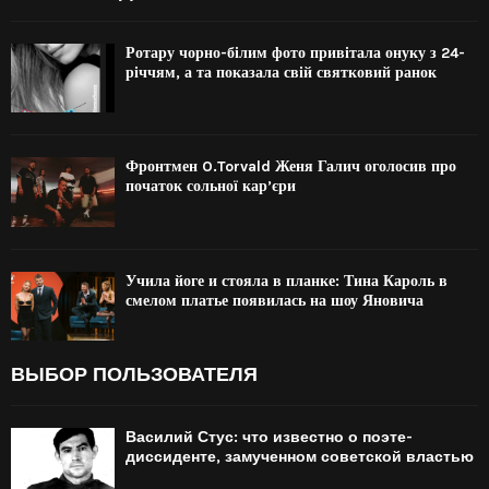
Ротару чорно-білим фото привітала онуку з 24-
річчям, а та показала свій святковий ранок
Фронтмен O.Torvald Женя Галич оголосив про
початок сольної кар’єри
Учила йоге и стояла в планке: Тина Кароль в
смелом платье появилась на шоу Яновича
ВЫБОР ПОЛЬЗОВАТЕЛЯ
Василий Стус: что известно о поэте-
диссиденте, замученном советской властью