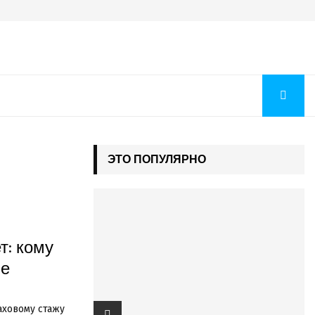
ЭТО ПОПУЛЯРНО
т: кому
ше
аховому стажу