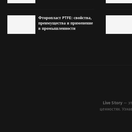
Фторопласт PTFE: свойства,
преимущества и применение
в промышленности
Live Story
— эт
ценностях. Узн