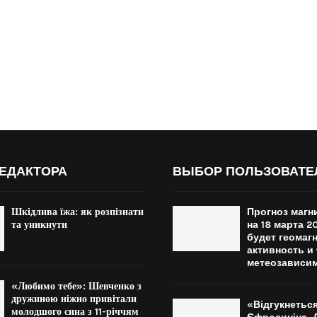
ЕДАКТОРА
ВЫБОР ПОЛЬЗОВАТЕ
Шкідлива їжа: як розпізнати
Прогноз магн
та уникнути
на 18 марта 2
будет геомаг
активность и
метеозависи
«Любимо тебе»: Шевченко з
дружиною ніжно привітали
«Відгукнеться
молодшого сина з 11-річчям