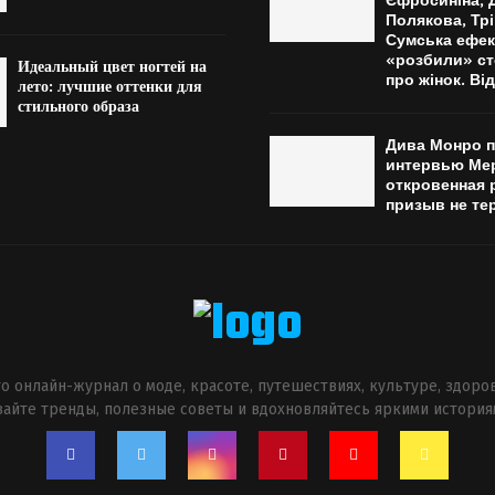
Єфросиніна, 
Полякова, Трі
Сумська ефек
«розбили» ст
Идеальный цвет ногтей на
про жінок. Ві
лето: лучшие оттенки для
стильного образа
Дива Монро 
интервью Ме
откровенная 
призыв не те
о онлайн-журнал о моде, красоте, путешествиях, культуре, здоро
авайте тренды, полезные советы и вдохновляйтесь яркими история