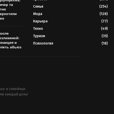
Дорофєєва,
нчер та
Семья
(254)
тно
ереотипи
Мода
(128)
део
Карьера
(77)
Техно
(49)
после
Туризм
(35)
рзликиной:
реакция и
Психология
(18)
рпеть абьюз
вье и семейных
ми каждый день!