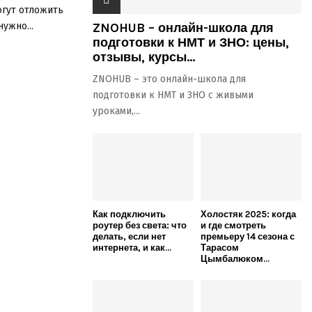
огут отложить
ужно...
ZNOHUB – онлайн-школа для
подготовки к НМТ и ЗНО: цены,
отзывы, курсы...
ZNOHUB – это онлайн-школа для
подготовки к НМТ и ЗНО с живыми
уроками,...
Как подключить
Холостяк 2025: когда
роутер без света: что
и где смотреть
делать, если нет
премьеру 14 сезона с
интернета, и как...
Тарасом
Цымбалюком...