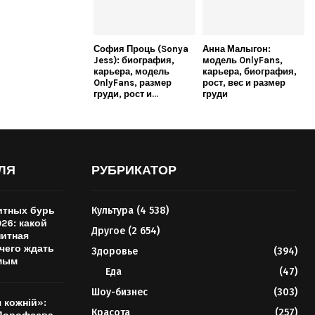
София Проць (Sonya
Анна Малыгон:
Jess): биография,
модель OnlyFans,
карьера, модель
карьера, биография,
OnlyFans, размер
рост, вес и размер
груди, рост и...
груди
ЛЯ
РУБРИКАТОР
итных бурь
Культура
(4 538)
026: какой
Другое
(2 654)
нитная
 чего ждать
Здоровье
(394)
мым
Еда
(47)
Шоу-бизнес
(303)
 кожній»:
Красота
(257)