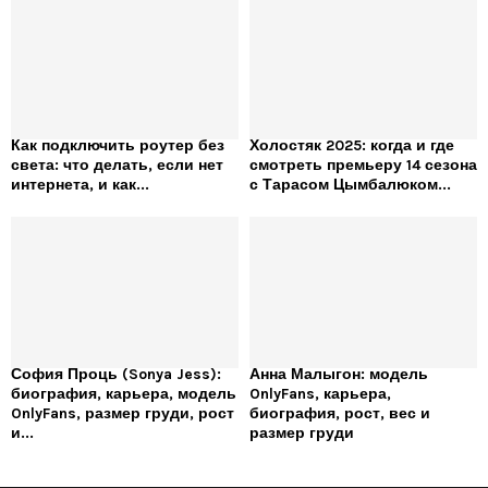
Как подключить роутер без
Холостяк 2025: когда и где
света: что делать, если нет
смотреть премьеру 14 сезона
интернета, и как...
с Тарасом Цымбалюком...
София Проць (Sonya Jess):
Анна Малыгон: модель
биография, карьера, модель
OnlyFans, карьера,
OnlyFans, размер груди, рост
биография, рост, вес и
и...
размер груди