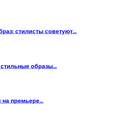
браз: стилисты советуют…
: стильные образы…
и на премьере…