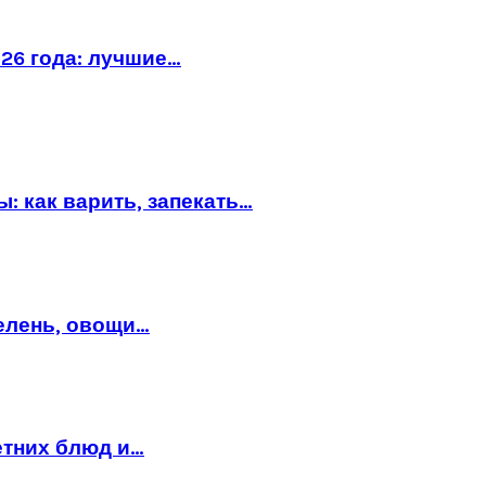
26 года: лучшие…
: как варить, запекать…
зелень, овощи…
етних блюд и…