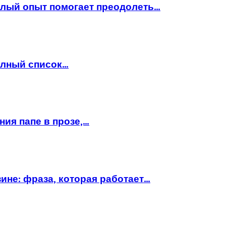
шлый опыт помогает преодолеть…
полный список…
ния папе в прозе,…
ине: фраза, которая работает…