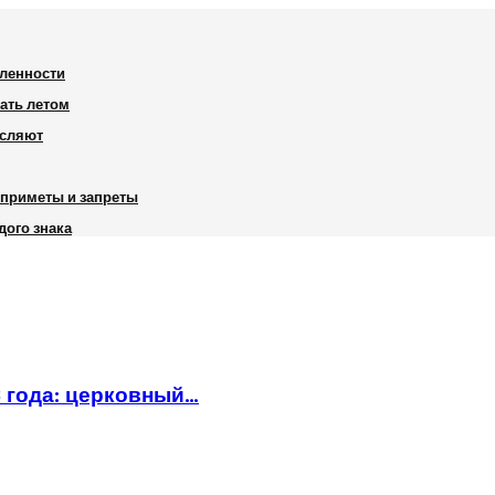
шленности
вать летом
исляют
, приметы и запреты
дого знака
6 года: церковный…