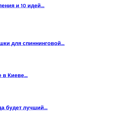
ления и 10 идей…
ушки для спиннинговой…
е в Киеве…
да будет лучший…