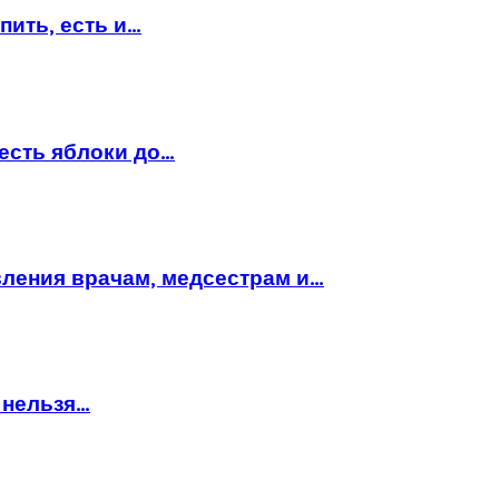
пить, есть и…
есть яблоки до…
вления врачам, медсестрам и…
 нельзя…