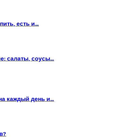
пить, есть и…
е: салаты, соусы…
на каждый день и…
в?