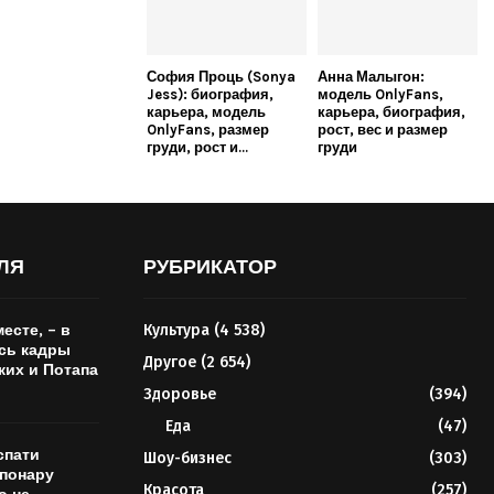
София Проць (Sonya
Анна Малыгон:
Jess): биография,
модель OnlyFans,
карьера, модель
карьера, биография,
OnlyFans, размер
рост, вес и размер
груди, рост и...
груди
ЛЯ
РУБРИКАТОР
есте, – в
Культура
(4 538)
сь кадры
Другое
(2 654)
ких и Потапа
Здоровье
(394)
Еда
(47)
спати
Шоу-бизнес
(303)
опонару
Красота
(257)