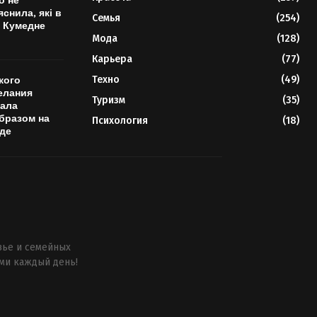
о не
яснила, які в
Семья
(254)
 Кумедне
Мода
(128)
Карьера
(77)
Техно
(49)
кого
елания
Туризм
(35)
вала
бразом на
Психология
(18)
де
вье и семейных
ми каждый день!