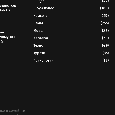
Еда
(47)
едно: как
Шоу-бизнес
(303)
енка к
Красота
(257)
Семья
(255)
Мода
(128)
ин
очему его
Карьера
(78)
ой
Техно
(49)
Туризм
(35)
Психология
(18)
вье и семейных