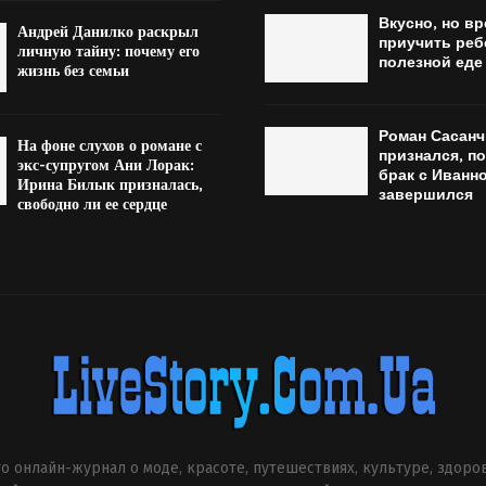
Вкусно, но вр
Андрей Данилко раскрыл
приучить реб
личную тайну: почему его
полезной еде
жизнь без семьи
Роман Сасанч
На фоне слухов о романе с
признался, п
экс-супругом Ани Лорак:
брак с Иванн
Ирина Билык призналась,
завершился
свободно ли ее сердце
о онлайн-журнал о моде, красоте, путешествиях, культуре, здоро