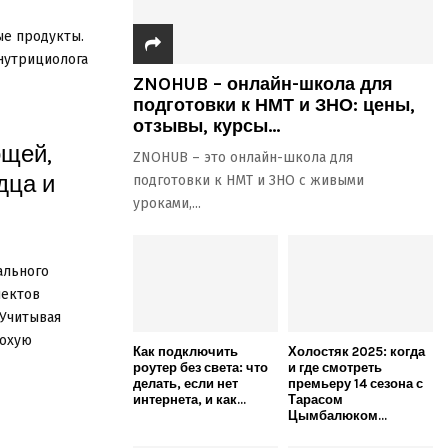
ые продукты.
 нутрициолога
ZNOHUB – онлайн-школа для
подготовки к НМТ и ЗНО: цены,
отзывы, курсы...
ощей,
ZNOHUB – это онлайн-школа для
дца и
подготовки к НМТ и ЗНО с живыми
уроками,...
ального
пектов
 Учитывая
лохую
Как подключить
Холостяк 2025: когда
роутер без света: что
и где смотреть
делать, если нет
премьеру 14 сезона с
интернета, и как...
Тарасом
Цымбалюком...