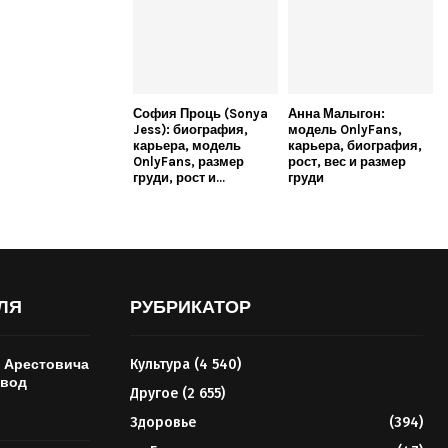
София Проць (Sonya
Анна Малыгон:
Jess): биография,
модель OnlyFans,
карьера, модель
карьера, биография,
OnlyFans, размер
рост, вес и размер
груди, рост и...
груди
ЛЯ
РУБРИКАТОР
 Арестовича
Культура
(4 540)
звод
Другое
(2 655)
Здоровье
(394)