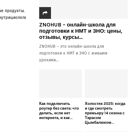
ые продукты.
 нутрициолога
ZNOHUB – онлайн-школа для
подготовки к НМТ и ЗНО: цены,
отзывы, курсы...
ZNOHUB – это онлайн-школа для
подготовки к НМТ и ЗНО с живыми
уроками,...
Как подключить
Холостяк 2025: когда
роутер без света: что
и где смотреть
делать, если нет
премьеру 14 сезона с
интернета, и как...
Тарасом
Цымбалюком...