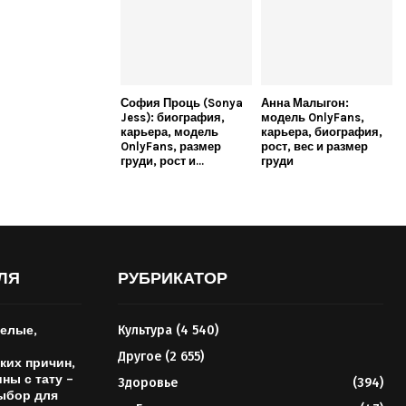
София Проць (Sonya
Анна Малыгон:
Jess): биография,
модель OnlyFans,
карьера, модель
карьера, биография,
OnlyFans, размер
рост, вес и размер
груди, рост и...
груди
ЛЯ
РУБРИКАТОР
елые,
Культура
(4 540)
Другое
(2 655)
ких причин,
ны с тату –
Здоровье
(394)
ыбор для