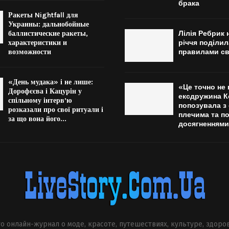
брака
Ракеты Nightfall для
Украины: дальнобойные
баллистические ракеты,
Лілія Ребрик 
характеристики и
річчя поділи
возможности
правилами св
«День мудака» і не лише:
«Це точно не 
Дорофєєва і Кацурін у
ексдружина 
спільному інтерв’ю
попозувала з
розказали про свої ритуали і
плечима та п
за що вона його...
досягненнями
о онлайн-журнал о моде, красоте, путешествиях, культуре, здоро