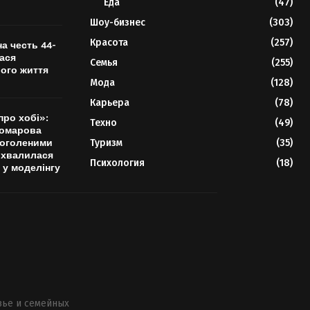
Еда
(47)
Шоу-бизнес
(303)
Красота
(257)
на честь 44-
лася
Семья
(255)
ого життя
Мода
(128)
Карьера
(78)
про хобі»:
Техно
(49)
Комарова
 оголеними
Туризм
(35)
охвалилася
Психология
(18)
 у моделінгу
вье и семейных