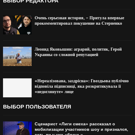
ВЫБОР РЕДАКТОРА
Очень серьезная история, – Притула впервые
прокомментировал покушение на Стерненко
Леонид Яковышин: аграрий, политик, Герой
Украины со сложной репутацией
«Нереалізована, заздрісна»: Гвоздьова публічно
відповіла підписниці, яка розкритикувала її
«недоглянуте» лице
ВЫБОР ПОЛЬЗОВАТЕЛЯ
Сценарист «Лиги смеха» рассказал о
мобилизации участников шоу и признался,
есть ли у них «бронь»