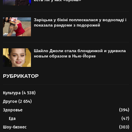
Заріцька у бікіні поплескалася у водоспаді і
показала рандоми з подорожей
Шайло Джоли стала блондинкой и удивила
новым образом в Нью-Йорке
РУБРИКАТОР
Культура
(4 538)
Другое
(2 654)
Здоровье
(394)
Еда
(47)
Шоу-бизнес
(303)