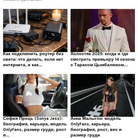
Как подключить роутер без
Холостяк 2025: когда и где
света: что делать, если нет
смотреть премьеру 14 сезона
интернета, и как...
с Тарасом Цымбалюком...
София Проць (Sonya Jess):
Анна Малыгон: модель
биография, карьера, модель
OnlyFans, карьера,
OnlyFans, размер груди, рост
биография, рост, вес и
и...
размер груди