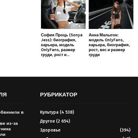
София Проць (Sonya
Анна Малыгон:
Jess): биография,
модель OnlyFans,
карьера, модель
карьера, биография,
OnlyFans, размер
рост, вес и размер
груди, рост и...
груди
ЛЯ
РУБРИКАТОР
обвинили в
Культура
(4 538)
Другое
(2 654)
ве из-за
тника
Здоровье
(394)
али