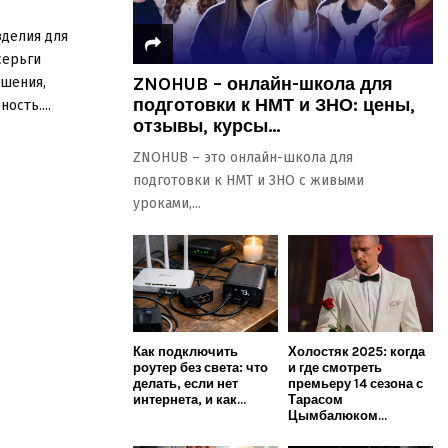
зделия для
серьги
ZNOHUB – онлайн-школа для
ашения,
подготовки к НМТ и ЗНО: цены,
ость....
отзывы, курсы...
ZNOHUB – это онлайн-школа для
подготовки к НМТ и ЗНО с живыми
уроками,...
Как подключить
Холостяк 2025: когда
роутер без света: что
и где смотреть
делать, если нет
премьеру 14 сезона с
интернета, и как...
Тарасом
Цымбалюком...