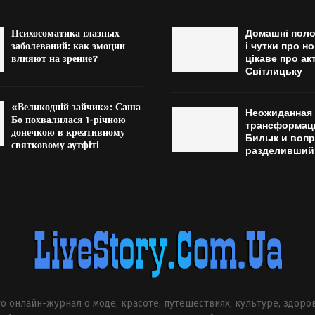
Психосоматика глазных
Домашні поло
заболеваний: как эмоции
і чутки про н
влияют на зрение?
цікаве про ак
Світлицьку
«Великодній зайчик»: Саша
Неожиданная
Бо похвалилася 1-річною
трансформац
донечкою в креативному
Билык и вопр
святковому аутфіті
разделивший
о онлайн-журнал о моде, красоте, путешествиях, культуре, здоро