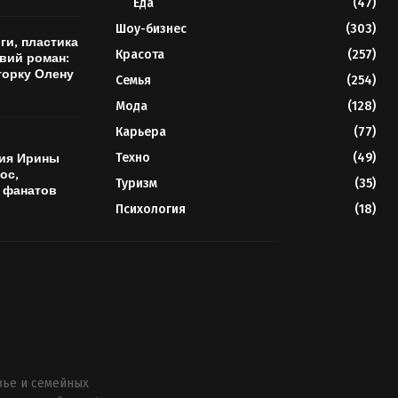
Еда
(47)
Шоу-бизнес
(303)
ги, пластика
Красота
(257)
овий роман:
торку Олену
Семья
(254)
Мода
(128)
Карьера
(77)
Техно
(49)
ия Ирины
ос,
Туризм
(35)
 фанатов
Психология
(18)
вье и семейных