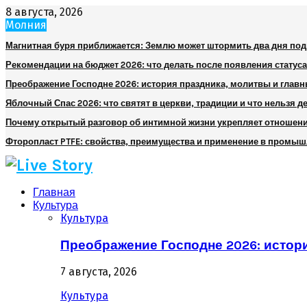
8 августа, 2026
Молния
Магнитная буря приближается: Землю может штормить два дня по
Рекомендации на бюджет 2026: что делать после появления статуса
Преображение Господне 2026: история праздника, молитвы и глав
Яблочный Спас 2026: что святят в церкви, традиции и что нельзя д
Почему открытый разговор об интимной жизни укрепляет отношен
Фторопласт PTFE: свойства, преимущества и применение в промы
Главная
Культура
Культура
Преображение Господне 2026: истор
7 августа, 2026
Культура