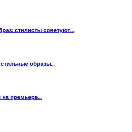
браз: стилисты советуют…
: стильные образы…
и на премьере…