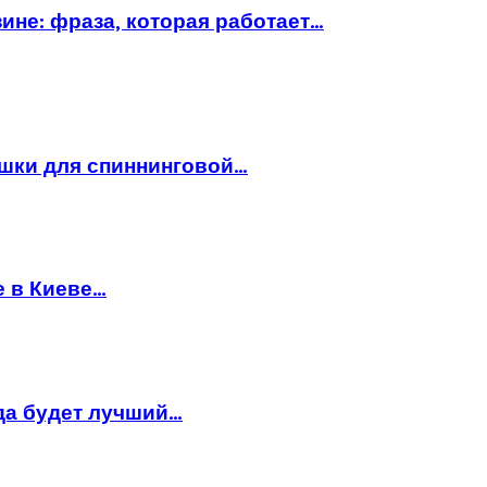
ине: фраза, которая работает…
ушки для спиннинговой…
е в Киеве…
да будет лучший…