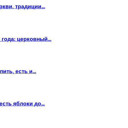
еркви, традиции…
6 года: церковный…
пить, есть и…
есть яблоки до…