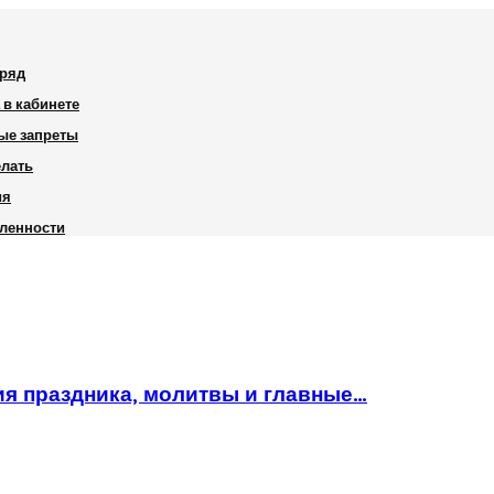
дряд
 в кабинете
ные запреты
елать
ия
шленности
ия праздника, молитвы и главные…