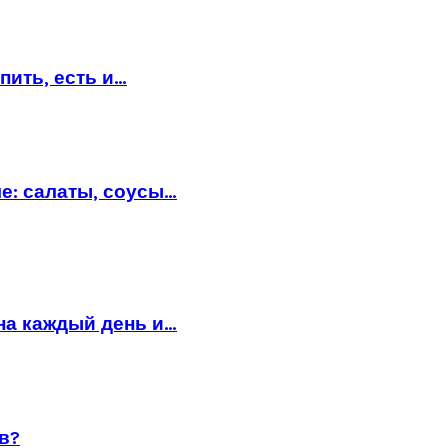
пить, есть и…
е: салаты, соусы…
на каждый день и…
в?