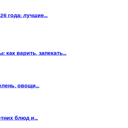
26 года: лучшие…
: как варить, запекать…
зелень, овощи…
етних блюд и…