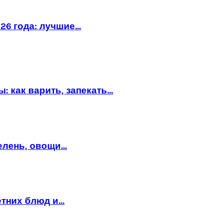
26 года: лучшие…
: как варить, запекать…
зелень, овощи…
етних блюд и…