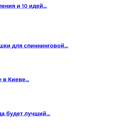
ления и 10 идей…
ушки для спиннинговой…
е в Киеве…
да будет лучший…