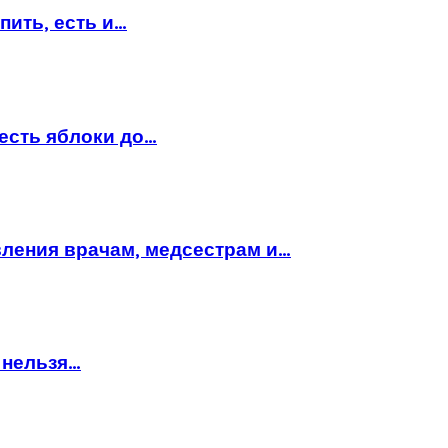
пить, есть и…
есть яблоки до…
вления врачам, медсестрам и…
 нельзя…