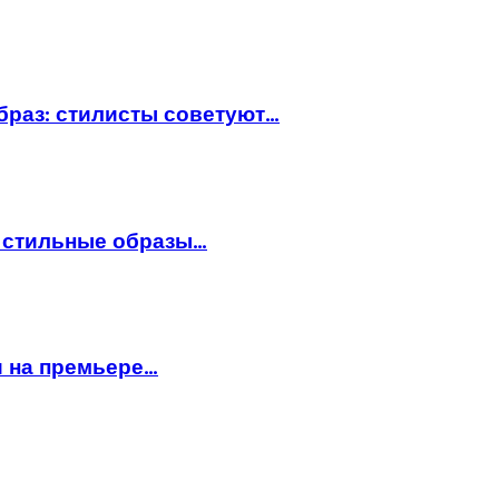
браз: стилисты советуют…
: стильные образы…
и на премьере…