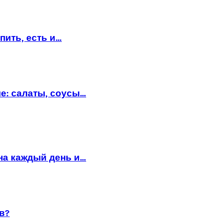
пить, есть и…
е: салаты, соусы…
на каждый день и…
в?