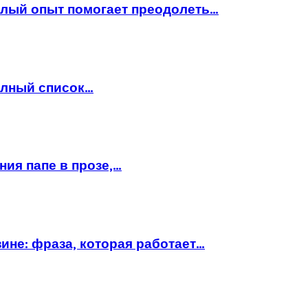
шлый опыт помогает преодолеть…
полный список…
ния папе в прозе,…
ине: фраза, которая работает…