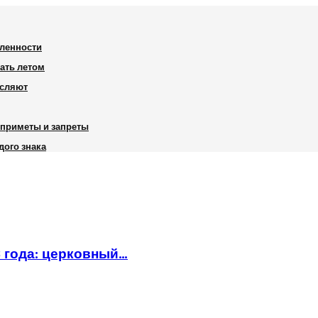
шленности
вать летом
исляют
, приметы и запреты
дого знака
6 года: церковный…