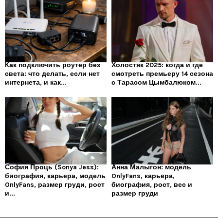
Как подключить роутер без
Холостяк 2025: когда и где
света: что делать, если нет
смотреть премьеру 14 сезона
интернета, и как...
с Тарасом Цымбалюком...
София Проць (Sonya Jess):
Анна Малыгон: модель
биография, карьера, модель
OnlyFans, карьера,
OnlyFans, размер груди, рост
биография, рост, вес и
и...
размер груди