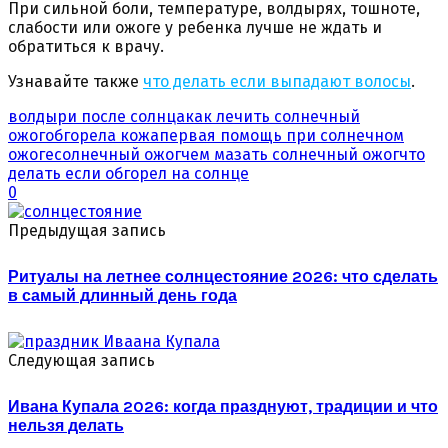
При сильной боли, температуре, волдырях, тошноте,
слабости или ожоге у ребенка лучше не ждать и
обратиться к врачу.
Узнавайте также
что делать если выпадают волосы
.
волдыри после солнца
как лечить солнечный
ожог
обгорела кожа
первая помощь при солнечном
ожоге
солнечный ожог
чем мазать солнечный ожог
что
делать если обгорел на солнце
0
Предыдущая запись
Ритуалы на летнее солнцестояние 2026: что сделать
в самый длинный день года
Следующая запись
Ивана Купала 2026: когда празднуют, традиции и что
нельзя делать