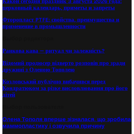
Какой сегодня праздник 3 августа 2026 года:
церковный календарь, приметы и запреты
Фторопласт PTFE: свойства, преимущества и
применение в промышленности
Выбор редактора
Ранкова кава — ритуал чи залежність?
Відомий продюсер відверто розповів про зради
дружині з Оленою Тополею
Козловський публічно вибачився перед
Кондратюком за різке висловлювання про його
дітей
Выбор пользователя
Олена Тополя вперше зізналася, що зробила
маммопластику і озвучила причину