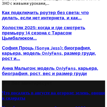
ЗНО с живыми уроками,...
Как подключить роутер без света: что
делать, если нет интернета, и как...
Холостяк 2025: когда и где смотреть
премьеру 14 сезона с Тарасом
Цымбалюком...
София Проць (Sonya Jess): биография,
карьера, модель OnlyFans, размер груди,
рост и...
Анна Малыгон: модель OnlyFans, карьера,
биография, рост, вес и размер груди
Это Вас заинтересует
Что посадить в августе на огороде: зелень, овощи
и сидераты