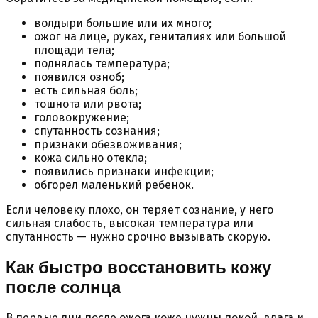
волдыри большие или их много;
ожог на лице, руках, гениталиях или большой
площади тела;
поднялась температура;
появился озноб;
есть сильная боль;
тошнота или рвота;
головокружение;
спутанность сознания;
признаки обезвоживания;
кожа сильно отекла;
появились признаки инфекции;
обгорел маленький ребенок.
Если человеку плохо, он теряет сознание, у него
сильная слабость, высокая температура или
спутанность — нужно срочно вызывать скорую.
Как быстро восстановить кожу
после солнца
В первые дни после ожога коже нужны покой, влага и