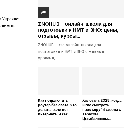
в Украине:
ZNOHUB – онлайн-школа для
риметы,
подготовки к НМТ и ЗНО: цены,
отзывы, курсы...
ZNOHUB – это онлайн-школа для
подготовки к НМТ и ЗНО с живыми
уроками,...
Как подключить
Холостяк 2025: когда
роутер без света: что
и где смотреть
делать, если нет
премьеру 14 сезона с
интернета, и как...
Тарасом
Цымбалюком...