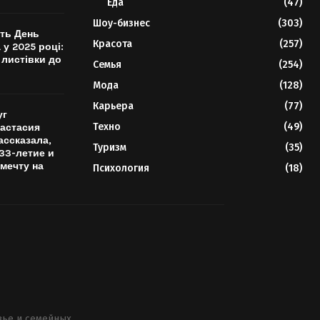
Еда
(47)
Шоу-бизнес
(303)
ть День
Красота
(257)
 у 2025 році:
 листівки до
Семья
(254)
Мода
(128)
Карьера
(77)
уг
Техно
(49)
настасия
ссказала,
Туризм
(35)
33-летие и
мечту на
Психология
(18)
вье и семейных