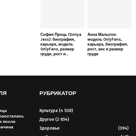
София Проць (Sonya
Анна Малыгон:
Jess): биография,
модель OnlyFans,
карьера, модель
карьера, биография,
OnlyFans, размер
рост, вес и размер
груди, рост и...
груди
ЛЯ
РУБРИКАТОР
ица
Культура
(4 538)
рассталась
Другое
(2 654)
м после
ричина
Здоровье
(394)