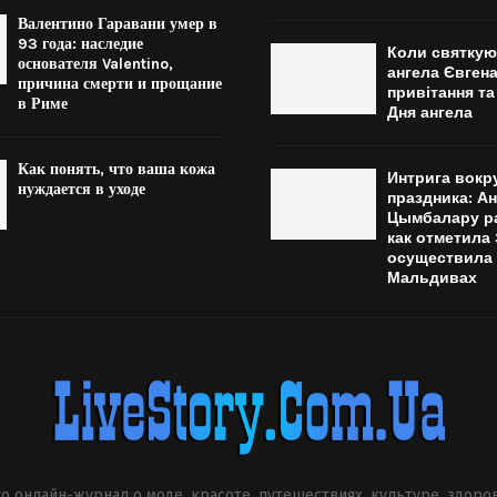
Валентино Гаравани умер в
93 года: наследие
Коли святкую
основателя Valentino,
ангела Євгена
причина смерти и прощание
привітання та
в Риме
Дня ангела
Как понять, что ваша кожа
Интрига вокр
нуждается в уходе
праздника: А
Цымбалару ра
как отметила 
осуществила 
Мальдивах
о онлайн-журнал о моде, красоте, путешествиях, культуре, здоро