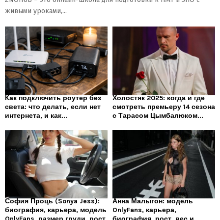
живыми уроками,...
Как подключить роутер без
Холостяк 2025: когда и где
света: что делать, если нет
смотреть премьеру 14 сезона
интернета, и как...
с Тарасом Цымбалюком...
София Проць (Sonya Jess):
Анна Малыгон: модель
биография, карьера, модель
OnlyFans, карьера,
OnlyFans, размер груди, рост
биография, рост, вес и