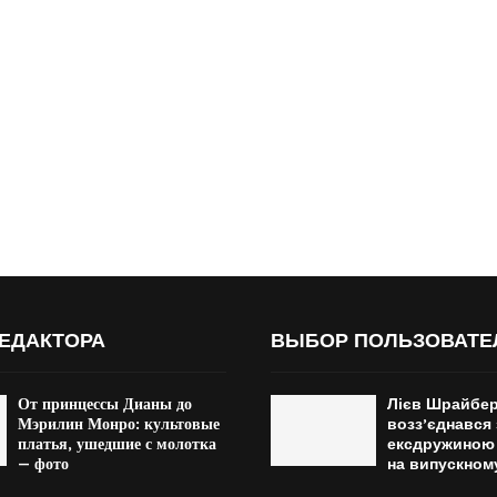
ЕДАКТОРА
ВЫБОР ПОЛЬЗОВАТЕ
От принцессы Дианы до
Лієв Шрайбе
Мэрилин Монро: культовые
возз’єднався 
платья, ушедшие с молотка
ексдружиною 
— фото
на випускном