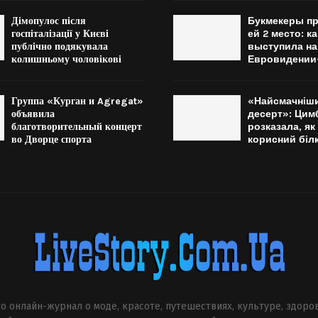
Дімопулос після
Букмекеры п
госпіталізації у Києві
ей 2 место: к
публічно подякувала
выступила на
колишньому чоловікові
Евровидении
Группа «Курган и Agregat»
«Найсмачніши
объявила
десерт»: Цим
благотворительный концерт
розказала, як
во Дворце спорта
корисний біл
о онлайн-журнал о моде, красоте, путешествиях, культуре, здоро