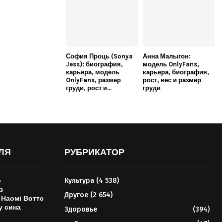
София Проць (Sonya
Анна Малыгон:
Jess): биография,
модель OnlyFans,
карьера, модель
карьера, биография,
OnlyFans, размер
рост, вес и размер
груди, рост и...
груди
ЛЯ
РУБРИКАТОР
р
Культура
(4 538)
з
Другое
(2 654)
Наомі Воттс
у сина
Здоровье
(394)