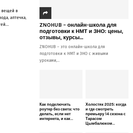
к вещей в
вода, аптечка,
ZNOHUB – онлайн-школа для
й....
подготовки к НМТ и ЗНО: цены,
отзывы, курсы...
ZNOHUB – это онлайн-школа для
подготовки к НМТ и ЗНО с живыми
уроками,...
Как подключить
Холостяк 2025: когда
роутер без света: что
и где смотреть
делать, если нет
премьеру 14 сезона с
интернета, и как...
Тарасом
Цымбалюком...