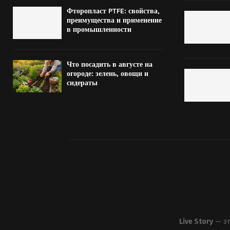
Фторопласт PTFE: свойства,
преимущества и применение
в промышленности
Что посадить в августе на
огороде: зелень, овощи и
сидераты
Live Story
— эт