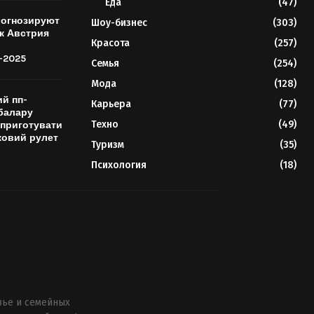
Еда
(47)
рогнозируют
Шоу-бизнес
(303)
ак Австрия
Красота
(257)
-2025
Семья
(254)
Мода
(128)
й пп-
Карьера
(77)
балару
Техно
(49)
 приготувати
ковий рулет
Туризм
(35)
Психология
(18)
вье и семейных