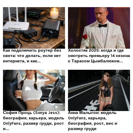
Как подключить роутер без
Холостяк 2025: когда и где
света: что делать, если нет
смотреть премьеру 14 сезона
интернета, и как...
с Тарасом Цымбалюком...
София Проць (Sonya Jess):
Анна Малыгон: модель
биография, карьера, модель
OnlyFans, карьера,
OnlyFans, размер груди, рост
биография, рост, вес и
и...
размер груди