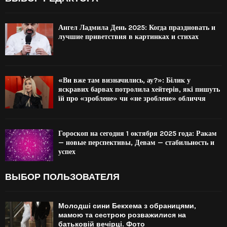
Ангел Ладмила День 2025: Когда праздновать и
лучшие приветствия в картинках и стихах
«Ви вже там визначились, ау?»: Білик у
яскравих барвах потролила хейтерів, які пишуть
їй про «зроблене» чи «не зроблене» обличчя
Гороскоп на сегодня 1 октября 2025 года: Ракам
— новые перспективы, Девам — стабильность и
успех
ВЫБОР ПОЛЬЗОВАТЕЛЯ
Молодші сини Бекхема з обраницями,
мамою та сестрою розважилися на
батьковій вечірці. Фото