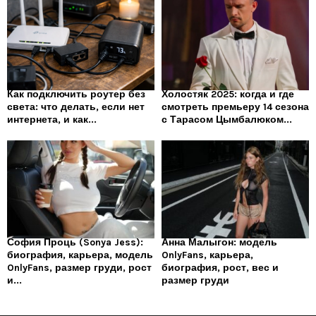
Как подключить роутер без
Холостяк 2025: когда и где
света: что делать, если нет
смотреть премьеру 14 сезона
интернета, и как...
с Тарасом Цымбалюком...
София Проць (Sonya Jess):
Анна Малыгон: модель
биография, карьера, модель
OnlyFans, карьера,
OnlyFans, размер груди, рост
биография, рост, вес и
и...
размер груди