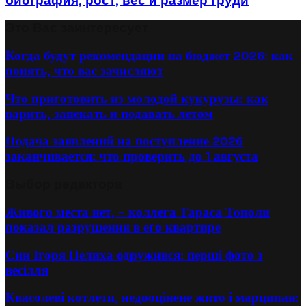
биография, рост, вес и размер груди
Это Вас заинтересует
Когда будут рекомендации на бюджет 2026: как
понять, что вас зачисляют
Что приготовить из молодой кукурузы: как
варить, запекать и подавать летом
Подача заявлений на поступление 2026
заканчивается: что проверить до 1 августа
Выбор редактора
Живого места нет, – коллега Тараса Тополи
показал разрушения в его квартире
Син Ігоря Пелиха одружився: перші фото з
весілля
Квасолеві котлети, недооцінене жито і марципан: