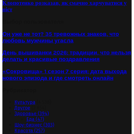
Клопотенко розказав, як смачно харчуватися у
піст
Выбор пользователя
Он уже не тот? 35 тревожных знаков, что
любовь мужчины угасла
День вышиванки 2026: традиции, что нельзя
делать и красивые поздравления
«Сокровища» 1 сезон 7 серия: дата выхода
нового эпизода и где смотреть онлайн
Рубрикатор
Культура
(4 538)
Другое
(2 654)
Здоровье
(394)
Еда
(47)
Шоу-бизнес
(303)
Красота
(257)