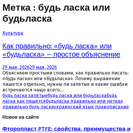
Метка : будь ласка или
будьласка
Культура
Как правильно: «будь ласка» или
«будьласка» — простое объяснение
29 мая, 2026
29 мая, 2026
Объясняем простыми словами, как правильно писать:
«будь ласка» или «будьласка». Почему выражение
пишется отдельно, нужны ли запятые и какие ошибки
встречаются чаще всего....
будь ласка запятые
будь ласка или будьласка
будь
ласка как пишется
будьласка правильно или нет
как
правильно будь ласка
украинский язык правописание
Новое на сайте
Фторопласт PTFE: свойства, преимущества и