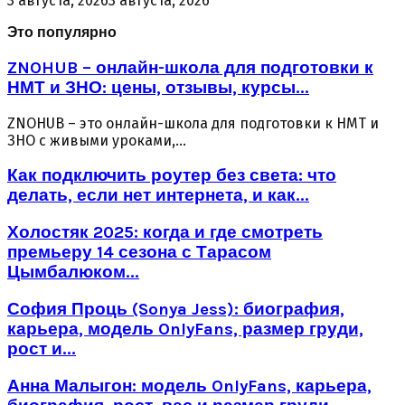
3 августа, 2026
3 августа, 2026
Это популярно
ZNOHUB – онлайн-школа для подготовки к
НМТ и ЗНО: цены, отзывы, курсы...
ZNOHUB – это онлайн-школа для подготовки к НМТ и
ЗНО с живыми уроками,...
Как подключить роутер без света: что
делать, если нет интернета, и как...
Холостяк 2025: когда и где смотреть
премьеру 14 сезона с Тарасом
Цымбалюком...
София Проць (Sonya Jess): биография,
карьера, модель OnlyFans, размер груди,
рост и...
Анна Малыгон: модель OnlyFans, карьера,