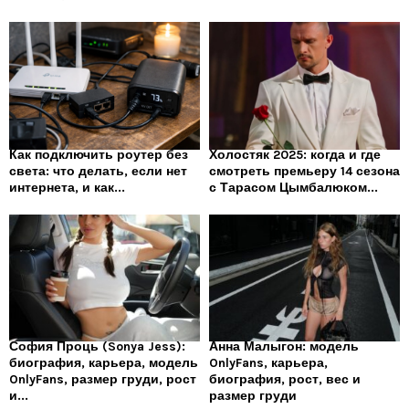
Как подключить роутер без
Холостяк 2025: когда и где
света: что делать, если нет
смотреть премьеру 14 сезона
интернета, и как...
с Тарасом Цымбалюком...
София Проць (Sonya Jess):
Анна Малыгон: модель
биография, карьера, модель
OnlyFans, карьера,
OnlyFans, размер груди, рост
биография, рост, вес и
и...
размер груди