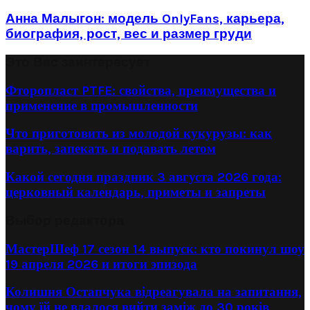
Анна Малыгон: модель OnlyFans, карьера,
биография, рост, вес и размер груди
Это Вас заинтересует
Фторопласт PTFE: свойства, преимущества и
применение в промышленности
Что приготовить из молодой кукурузы: как
варить, запекать и подавать летом
Какой сегодня праздник 3 августа 2026 года:
церковный календарь, приметы и запреты
Выбор редактора
МастерШеф 17 сезон 14 выпуск: кто покинул шоу
19 апреля 2026 и итоги эпизода
Колишня Остапчука відреагувала на запитання,
чому їй не вдалося вийти заміж до 30 років