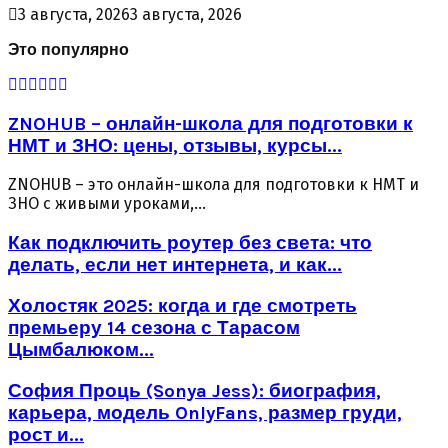
3 августа, 2026
3 августа, 2026
Это популярно
ZNOHUB – онлайн-школа для подготовки к
НМТ и ЗНО: цены, отзывы, курсы...
ZNOHUB – это онлайн-школа для подготовки к НМТ и
ЗНО с живыми уроками,...
Как подключить роутер без света: что
делать, если нет интернета, и как...
Холостяк 2025: когда и где смотреть
премьеру 14 сезона с Тарасом
Цымбалюком...
София Проць (Sonya Jess): биография,
карьера, модель OnlyFans, размер груди,
рост и...