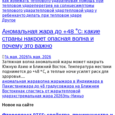
как избежать теплового удара
первая помощь при
тепловом ударе
перегрев на солнце
симптомы
теплового удара
тепловой удар
тепловой удар у
ребенка
что делать при тепловом ударе
Другое
Аномальная жара до +48 °C: какие
страны накроет опасная волна и
почему это важно
14 мая, 2026
14 мая, 2026
Затяжная волна аномальной жары может накрыть
Южную Азию и Ближний Восток. Температура местами
поднимется до +48 °C, а теплые ночи усилят риск для
здоровья....
аномальная жара
волна жары
жара в Индии
жара в
Пакистане
жара до 48 градусов
жара на Ближнем
Востоке
как спастись от жары
тепловой
удар
экстремальная жара 2026
Эль-Ниньо
Новое на сайте
Фторопласт PTFE: свойства, преимущества и