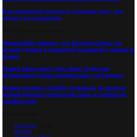
Как правильно пожелать здоровья тому, кто
чихнул по-украински
Выбор пользователя
Федерлайн заявил, что Бритни Спирс по
ночам стояла у кроватей сыновей с ножом в
руках
Заряд бадьорості від зірки: Сумська
показалася серед тренажeрів у спортзалі
Лидер группы «СКАЙ» впервые за долгое
время показал взрослую дочь и назвал ее
профессию
Рубрикатор
Культура
(4 538)
Другое
(2 654)