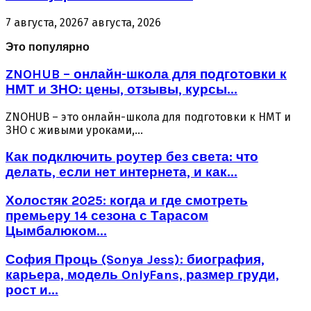
7 августа, 2026
7 августа, 2026
Это популярно
ZNOHUB – онлайн-школа для подготовки к
НМТ и ЗНО: цены, отзывы, курсы...
ZNOHUB – это онлайн-школа для подготовки к НМТ и
ЗНО с живыми уроками,...
Как подключить роутер без света: что
делать, если нет интернета, и как...
Холостяк 2025: когда и где смотреть
премьеру 14 сезона с Тарасом
Цымбалюком...
София Проць (Sonya Jess): биография,
карьера, модель OnlyFans, размер груди,
рост и...