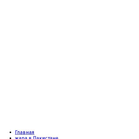
Главная
жара в Пакистане