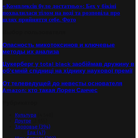
«Комплексів було достатньо»: Бех у бікіні
похвалилася тілом на воді та розповіла про
шлях прийняття себе. Фото
Выбор пользователя
Опасность микотоксинов и ключевые
методы их анализа
Цукерберг у total black заобіймав дружину в
об’ємній спідниці на хіднику наукової премії
От телеведущей до невесты основателя
Amazon: кто такая Лорен Санчес
Рубрикатор
Культура
(4 540)
Другое
(2 655)
Здоровье
(394)
Еда
(47)