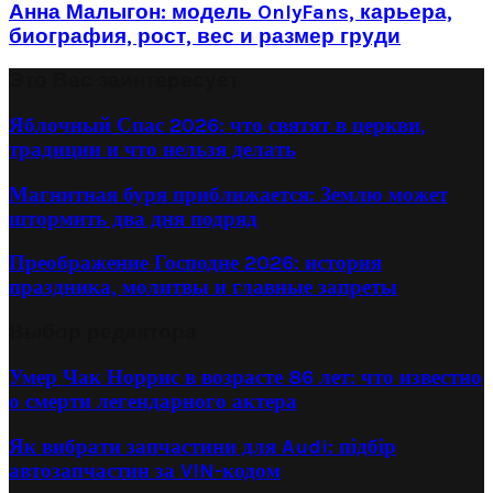
Анна Малыгон: модель OnlyFans, карьера,
биография, рост, вес и размер груди
Это Вас заинтересует
Яблочный Спас 2026: что святят в церкви,
традиции и что нельзя делать
Магнитная буря приближается: Землю может
штормить два дня подряд
Преображение Господне 2026: история
праздника, молитвы и главные запреты
Выбор редактора
Умер Чак Норрис в возрасте 86 лет: что известно
о смерти легендарного актера
Як вибрати запчастини для Audi: підбір
автозапчастин за VIN-кодом