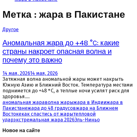
Метка : жара в Пакистане
Другое
Аномальная жара до +48 °C: какие
страны накроет опасная волна и
почему это важно
14 мая, 2026
14 мая, 2026
Затяжная волна аномальной жары может накрыть
Южную Азию и Ближний Восток. Температура местами
поднимется до +48 °C, а теплые ночи усилят риск для
здоровья....
аномальная жара
волна жары
жара в Индии
жара в
Пакистане
жара до 48 градусов
жара на Ближнем
Востоке
как спастись от жары
тепловой
удар
экстремальная жара 2026
Эль-Ниньо
Новое на сайте