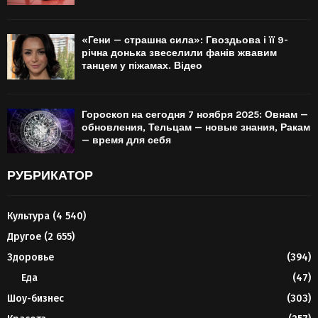
«Гени — страшна сила»: Гвоздьова і її 9-
річна донька звеселили фанів жвавим
танцем у піжамах. Відео
Гороскоп на сегодня 7 ноября 2025: Овнам —
обновления, Тельцам — новые знания, Ракам
— время для себя
РУБРИКАТОР
Культура
(4 540)
Другое
(2 655)
Здоровье
(394)
Еда
(47)
Шоу-бизнес
(303)