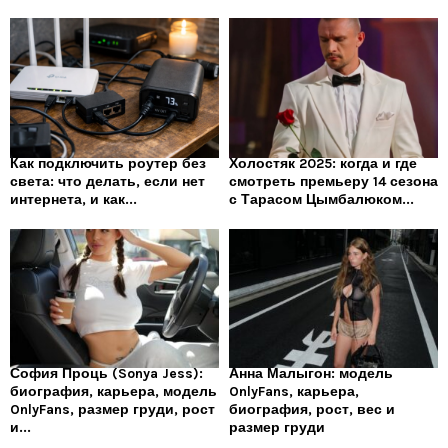
Как подключить роутер без
Холостяк 2025: когда и где
света: что делать, если нет
смотреть премьеру 14 сезона
интернета, и как...
с Тарасом Цымбалюком...
София Проць (Sonya Jess):
Анна Малыгон: модель
биография, карьера, модель
OnlyFans, карьера,
OnlyFans, размер груди, рост
биография, рост, вес и
и...
размер груди