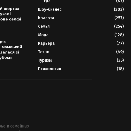
Еда
(47)
 й шортах
Шоу-бизнес
(303)
уках і
Красота
(257)
кове селфі
Семья
(254)
Мода
(128)
дях
Карьера
(77)
а мамський
Техно
(49)
залася зі
лубом»
Туризм
(35)
Психология
(18)
вье и семейных