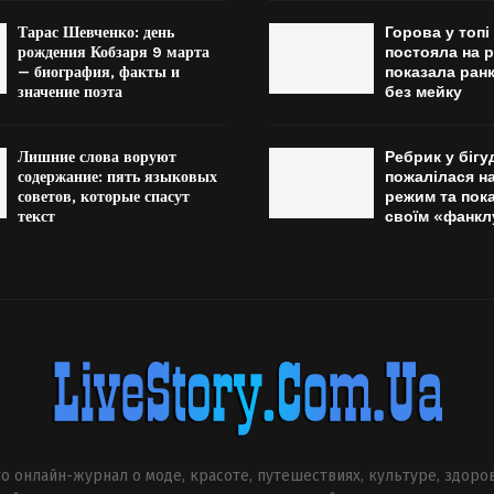
Тарас Шевченко: день
Горова у топі
рождения Кобзаря 9 марта
постояла на р
— биография, факты и
показала ран
значение поэта
без мейку
Лишние слова воруют
Ребрик у бігу
содержание: пять языковых
пожалілася н
советов, которые спасут
режим та пока
текст
своїм «фанк
о онлайн-журнал о моде, красоте, путешествиях, культуре, здоро