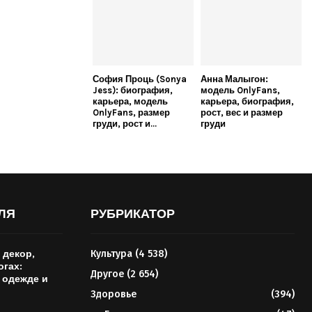
София Проць (Sonya
Анна Малыгон:
Jess): биография,
модель OnlyFans,
карьера, модель
карьера, биография,
OnlyFans, размер
рост, вес и размер
груди, рост и...
груди
ЛЯ
РУБРИКАТОР
 декор,
Культура
(4 538)
огах:
Другое
(2 654)
 одежде и
Здоровье
(394)