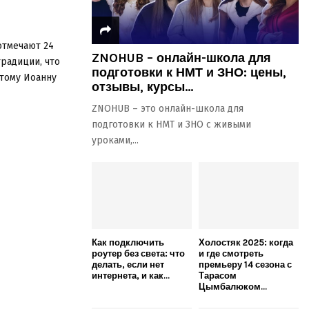
отмечают 24
ZNOHUB – онлайн-школа для
радиции, что
подготовки к НМТ и ЗНО: цены,
ятому Иоанну
отзывы, курсы...
ZNOHUB – это онлайн-школа для
подготовки к НМТ и ЗНО с живыми
уроками,...
Как подключить
Холостяк 2025: когда
роутер без света: что
и где смотреть
делать, если нет
премьеру 14 сезона с
интернета, и как...
Тарасом
Цымбалюком...