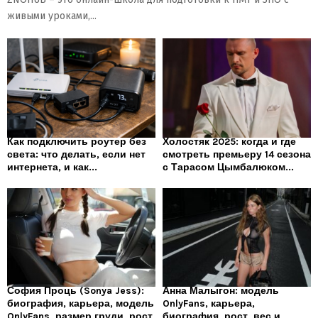
живыми уроками,...
Как подключить роутер без
Холостяк 2025: когда и где
света: что делать, если нет
смотреть премьеру 14 сезона
интернета, и как...
с Тарасом Цымбалюком...
София Проць (Sonya Jess):
Анна Малыгон: модель
биография, карьера, модель
OnlyFans, карьера,
OnlyFans, размер груди, рост
биография, рост, вес и