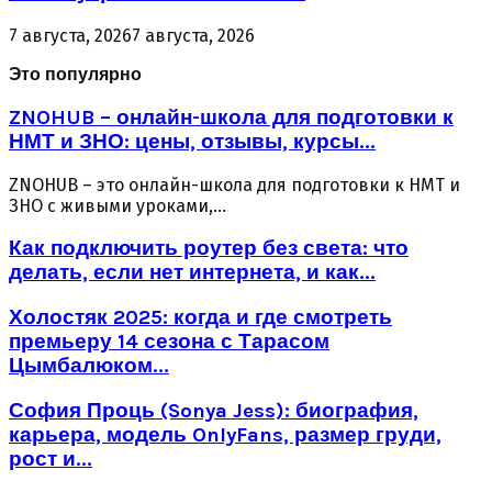
7 августа, 2026
7 августа, 2026
Это популярно
ZNOHUB – онлайн-школа для подготовки к
НМТ и ЗНО: цены, отзывы, курсы...
ZNOHUB – это онлайн-школа для подготовки к НМТ и
ЗНО с живыми уроками,...
Как подключить роутер без света: что
делать, если нет интернета, и как...
Холостяк 2025: когда и где смотреть
премьеру 14 сезона с Тарасом
Цымбалюком...
София Проць (Sonya Jess): биография,
карьера, модель OnlyFans, размер груди,
рост и...