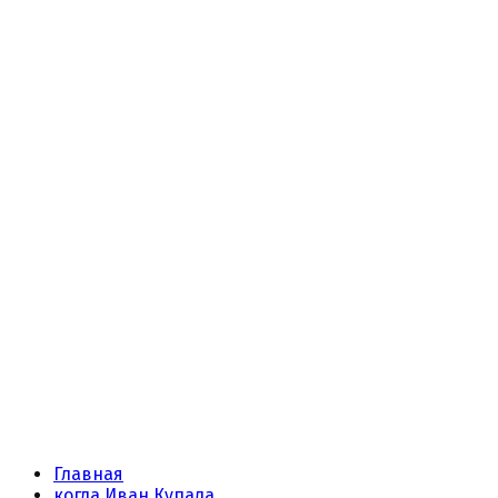
Главная
когда Иван Купала