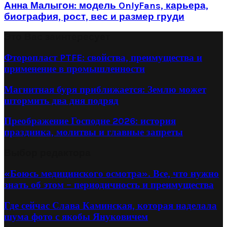
Анна Малыгон: модель OnlyFans, карьера,
биография, рост, вес и размер груди
Это Вас заинтересует
Фторопласт PTFE: свойства, преимущества и
применение в промышленности
Магнитная буря приближается: Землю может
штормить два дня подряд
Преображение Господне 2026: история
праздника, молитвы и главные запреты
Выбор редактора
«Боюсь медицинского осмотра». Все, что нужно
знать об этом – периодичность и преимущества
Где сейчас Слава Каминская, которая наделала
шума фото с якобы Януковичем