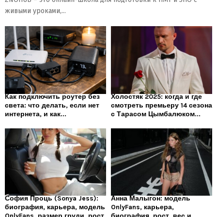
живыми уроками,...
Как подключить роутер без
Холостяк 2025: когда и где
света: что делать, если нет
смотреть премьеру 14 сезона
интернета, и как...
с Тарасом Цымбалюком...
София Проць (Sonya Jess):
Анна Малыгон: модель
биография, карьера, модель
OnlyFans, карьера,
OnlyFans, размер груди, рост
биография, рост, вес и