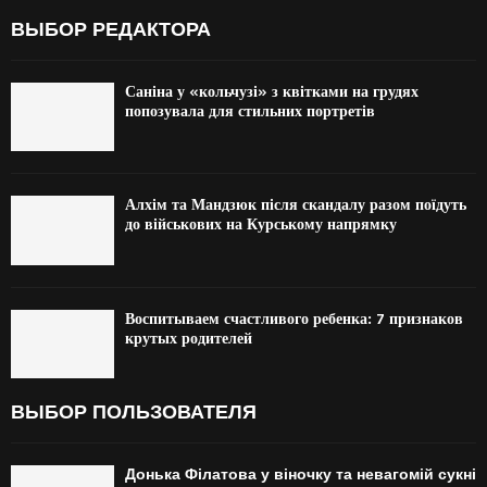
ВЫБОР РЕДАКТОРА
Саніна у «кольчузі» з квітками на грудях
попозувала для стильних портретів
Алхім та Мандзюк після скандалу разом поїдуть
до військових на Курському напрямку
Воспитываем счастливого ребенка: 7 признаков
крутых родителей
ВЫБОР ПОЛЬЗОВАТЕЛЯ
Донька Філатова у віночку та невагомій сукні