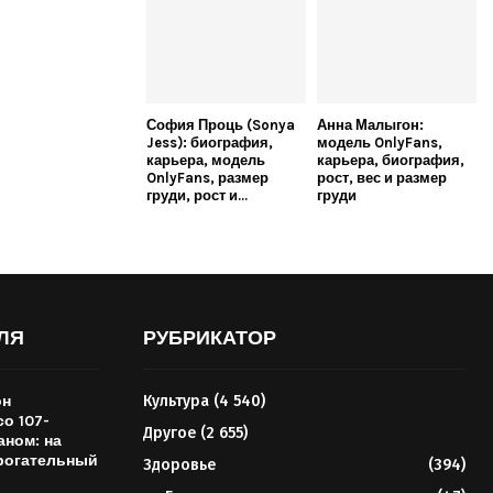
София Проць (Sonya
Анна Малыгон:
Jess): биография,
модель OnlyFans,
карьера, модель
карьера, биография,
OnlyFans, размер
рост, вес и размер
груди, рост и...
груди
ЛЯ
РУБРИКАТОР
он
Культура
(4 540)
о 107-
Другое
(2 655)
аном: на
рогательный
Здоровье
(394)