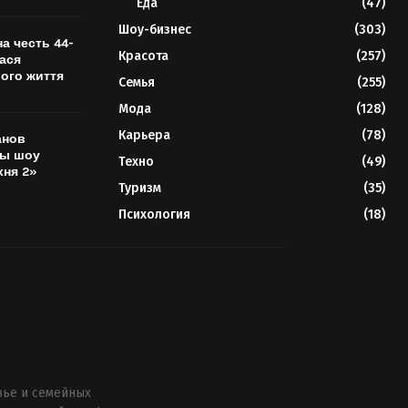
Еда
(47)
Шоу-бизнес
(303)
на честь 44-
Красота
(257)
лася
ого життя
Семья
(255)
Мода
(128)
Карьера
(78)
анов
ны шоу
Техно
(49)
хня 2»
Туризм
(35)
Психология
(18)
вье и семейных