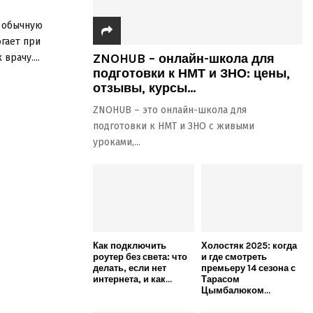
ь обычную
огает при
ZNOHUB – онлайн-школа для
врачу....
подготовки к НМТ и ЗНО: цены,
отзывы, курсы...
ZNOHUB – это онлайн-школа для
подготовки к НМТ и ЗНО с живыми
уроками,...
Как подключить
Холостяк 2025: когда
роутер без света: что
и где смотреть
делать, если нет
премьеру 14 сезона с
интернета, и как...
Тарасом
Цымбалюком...