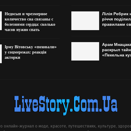
Недосып и чрезмерное
Лілія Ребрик 
количество сна связаны с
річчя поділи
болезнями сердца: сколько
правилами св
часов нужно спать
Арам Мнацак
Ірму Вітовську «поховали»
раскрыл тай
у соцмережах: реакція
«Пекельна ку
акторки
о онлайн-журнал о моде, красоте, путешествиях, культуре, здоро