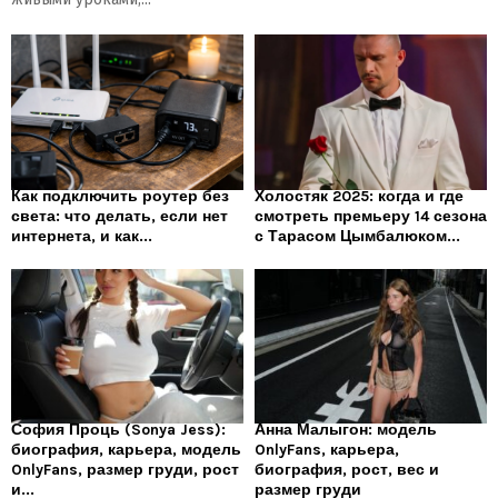
Как подключить роутер без
Холостяк 2025: когда и где
света: что делать, если нет
смотреть премьеру 14 сезона
интернета, и как...
с Тарасом Цымбалюком...
София Проць (Sonya Jess):
Анна Малыгон: модель
биография, карьера, модель
OnlyFans, карьера,
OnlyFans, размер груди, рост
биография, рост, вес и
и...
размер груди