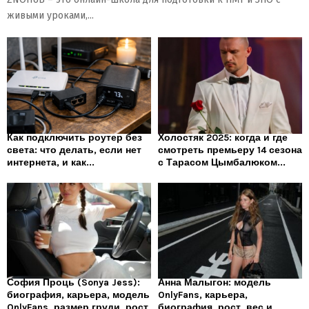
живыми уроками,...
Как подключить роутер без
Холостяк 2025: когда и где
света: что делать, если нет
смотреть премьеру 14 сезона
интернета, и как...
с Тарасом Цымбалюком...
София Проць (Sonya Jess):
Анна Малыгон: модель
биография, карьера, модель
OnlyFans, карьера,
OnlyFans, размер груди, рост
биография, рост, вес и