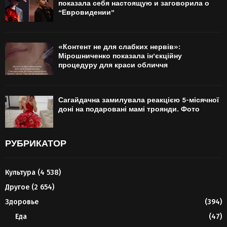
показала себя настоящую и заговорила о
“Евровидении”
«Контент не для слабких нервів»:
Мірошниченко показала ін’єкційну
процедуру для краси обличчя
Сагайдачна замилувала реакцією 5-місячної
доні на подаровані мамі троянди. Фото
РУБРИКАТОР
Культура
(4 538)
Другое
(2 654)
Здоровье
(394)
Еда
(47)