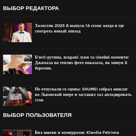
ВЫБОР РЕДАКТОРА
Холостяк 2025 8 выпуск 14 сезон: когда и где
смотреть новый эпизод
Б’юті-рутина, яскраві луки та сімейні моменти:
Джамала на теплих фото показала, як минув її
березень
Не отпускали со сцены: SHUMEI собрал аншлаг
во Львовской опере и заставил зал аплодировать
стоя
ВЫБОР ПОЛЬЗОВАТЕЛЯ
Без маски и конкурсов: Klavdia Petrivna