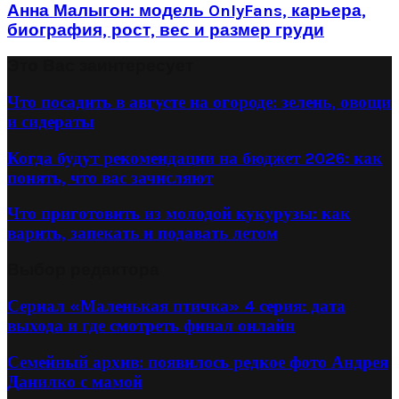
Анна Малыгон: модель OnlyFans, карьера,
биография, рост, вес и размер груди
Это Вас заинтересует
Что посадить в августе на огороде: зелень, овощи
и сидераты
Когда будут рекомендации на бюджет 2026: как
понять, что вас зачисляют
Что приготовить из молодой кукурузы: как
варить, запекать и подавать летом
Выбор редактора
Сериал «Маленькая птичка» 4 серия: дата
выхода и где смотреть финал онлайн
Семейный архив: появилось редкое фото Андрея
Данилко с мамой