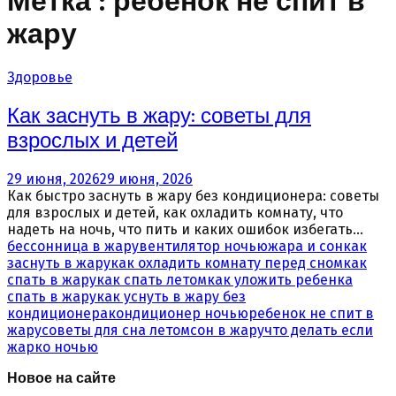
Метка : ребенок не спит в
жару
Здоровье
Как заснуть в жару: советы для
взрослых и детей
29 июня, 2026
29 июня, 2026
Как быстро заснуть в жару без кондиционера: советы
для взрослых и детей, как охладить комнату, что
надеть на ночь, что пить и каких ошибок избегать...
бессонница в жару
вентилятор ночью
жара и сон
как
заснуть в жару
как охладить комнату перед сном
как
спать в жару
как спать летом
как уложить ребенка
спать в жару
как уснуть в жару без
кондиционера
кондиционер ночью
ребенок не спит в
жару
советы для сна летом
сон в жару
что делать если
жарко ночью
Новое на сайте