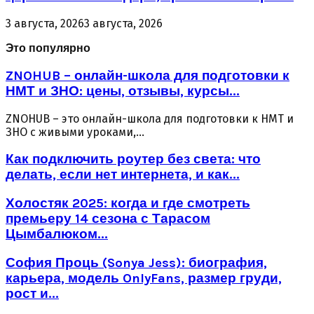
3 августа, 2026
3 августа, 2026
Это популярно
ZNOHUB – онлайн-школа для подготовки к
НМТ и ЗНО: цены, отзывы, курсы...
ZNOHUB – это онлайн-школа для подготовки к НМТ и
ЗНО с живыми уроками,...
Как подключить роутер без света: что
делать, если нет интернета, и как...
Холостяк 2025: когда и где смотреть
премьеру 14 сезона с Тарасом
Цымбалюком...
София Проць (Sonya Jess): биография,
карьера, модель OnlyFans, размер груди,
рост и...