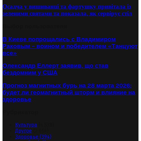
Осадча у вишиванці та фартушку привітала із
зеленими святами та показала, як сервірує стіл
Выбор пользователя
В Киеве попрощались с Владимиром
Раковым – воином и победителем «Танцуют
все»
Олександр Еллерт заявив, що став
бездомним у США
Прогноз магнитных бурь на 28 марта 2026:
будет ли геомагнитный шторм и влияние на
здоровье
Рубрикатор
Культура
(4 538)
Другое
(2 654)
Здоровье
(394)