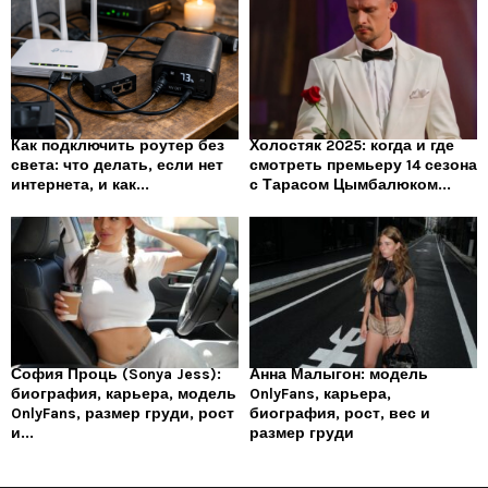
Как подключить роутер без
Холостяк 2025: когда и где
света: что делать, если нет
смотреть премьеру 14 сезона
интернета, и как...
с Тарасом Цымбалюком...
София Проць (Sonya Jess):
Анна Малыгон: модель
биография, карьера, модель
OnlyFans, карьера,
OnlyFans, размер груди, рост
биография, рост, вес и
и...
размер груди