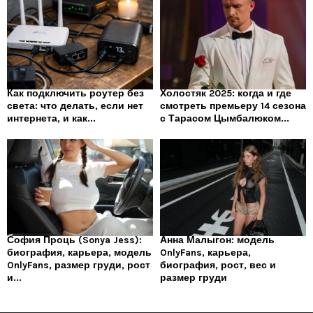
Как подключить роутер без
Холостяк 2025: когда и где
света: что делать, если нет
смотреть премьеру 14 сезона
интернета, и как...
с Тарасом Цымбалюком...
София Проць (Sonya Jess):
Анна Малыгон: модель
биография, карьера, модель
OnlyFans, карьера,
OnlyFans, размер груди, рост
биография, рост, вес и
и...
размер груди