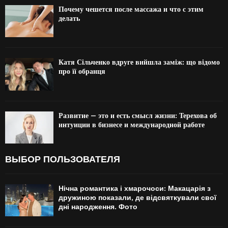
Почему чешется после массажа и что с этим
делать
Катя Сільченко вдруге вийшла заміж: що відомо
про її обранця
Развитие — это и есть смысл жизни: Терехова об
интуиции в бизнесе и международной работе
ВЫБОР ПОЛЬЗОВАТЕЛЯ
Нічна романтика і хмарочоси: Макацарія з
дружиною показали, де відсвяткували свої
дні народження. Фото