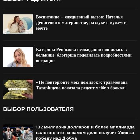
Воспитание — ежедневный вызов: Наталья
Денисенко о материнстве, разлуке с мужем и
мечте
Катерина Реп’яхова неожиданно появилась в
больнице: блогерша поделилась подробностями
операции
«Не повторюйте моїх помилок»: травмована
Татарінцева показала рецепт хлібу з броколі
ВЫБОР ПОЛЬЗОВАТЕЛЯ
132 миллиона долларов и более миллиарда
налогов: что на самом деле получит Усик за
победу над Дюбуа