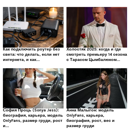
Как подключить роутер без
Холостяк 2025: когда и где
света: что делать, если нет
смотреть премьеру 14 сезона
интернета, и как...
с Тарасом Цымбалюком...
София Проць (Sonya Jess):
Анна Малыгон: модель
биография, карьера, модель
OnlyFans, карьера,
OnlyFans, размер груди, рост
биография, рост, вес и
и...
размер груди