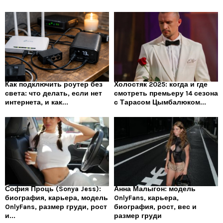
Как подключить роутер без
Холостяк 2025: когда и где
света: что делать, если нет
смотреть премьеру 14 сезона
интернета, и как...
с Тарасом Цымбалюком...
София Проць (Sonya Jess):
Анна Малыгон: модель
биография, карьера, модель
OnlyFans, карьера,
OnlyFans, размер груди, рост
биография, рост, вес и
и...
размер груди