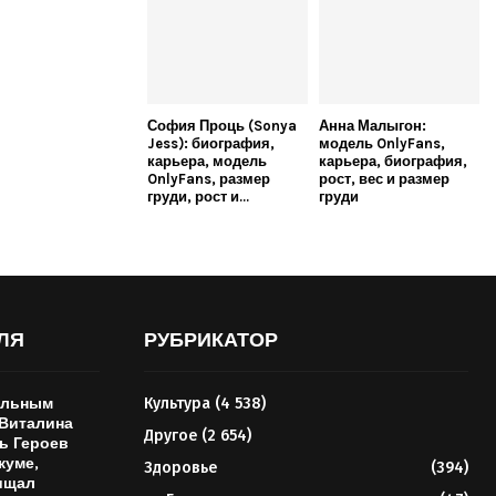
София Проць (Sonya
Анна Малыгон:
Jess): биография,
модель OnlyFans,
карьера, модель
карьера, биография,
OnlyFans, размер
рост, вес и размер
груди, рост и...
груди
ЛЯ
РУБРИКАТОР
ельным
Культура
(4 538)
 Виталина
Другое
(2 654)
ь Героев
куме,
Здоровье
(394)
ищал