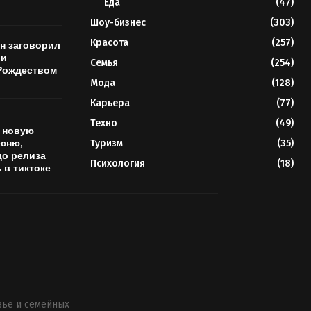
Еда
(47)
Шоу-бизнес
(303)
Красота
(257)
н заговорил
 и
Семья
(254)
Рождеством
Мода
(128)
Карьера
(77)
Техно
(49)
 новую
сню,
Туризм
(35)
до релиза
Психология
(18)
 в тиктоке
вье и семейных