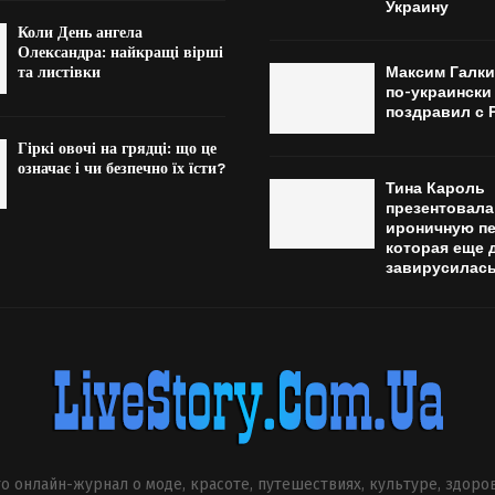
Украину
Коли День ангела
Олександра: найкращі вірші
та листівки
Максим Галки
по-украински
поздравил с 
Гіркі овочі на грядці: що це
означає і чи безпечно їх їсти?
Тина Кароль
презентовала
ироничную пе
которая еще 
завирусилась
о онлайн-журнал о моде, красоте, путешествиях, культуре, здоро