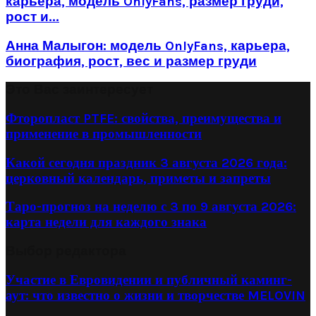
карьера, модель OnlyFans, размер груди,
рост и...
Анна Малыгон: модель OnlyFans, карьера,
биография, рост, вес и размер груди
Это Вас заинтересует
Фторопласт PTFE: свойства, преимущества и
применение в промышленности
Какой сегодня праздник 3 августа 2026 года:
церковный календарь, приметы и запреты
Таро-прогноз на неделю с 3 по 9 августа 2026:
карта недели для каждого знака
Выбор редактора
Участие в Евровидении и публичный каминг-
аут: что известно о жизни и творчестве MELOVIN