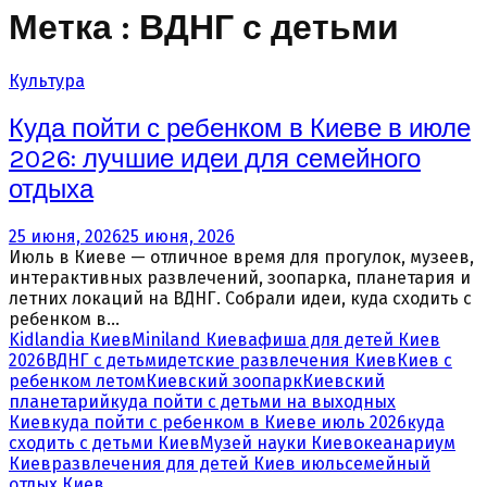
Метка : ВДНГ с детьми
Культура
Куда пойти с ребенком в Киеве в июле
2026: лучшие идеи для семейного
отдыха
25 июня, 2026
25 июня, 2026
Июль в Киеве — отличное время для прогулок, музеев,
интерактивных развлечений, зоопарка, планетария и
летних локаций на ВДНГ. Собрали идеи, куда сходить с
ребенком в...
Kidlandia Киев
Miniland Киев
афиша для детей Киев
2026
ВДНГ с детьми
детские развлечения Киев
Киев с
ребенком летом
Киевский зоопарк
Киевский
планетарий
куда пойти с детьми на выходных
Киев
куда пойти с ребенком в Киеве июль 2026
куда
сходить с детьми Киев
Музей науки Киев
океанариум
Киев
развлечения для детей Киев июль
семейный
отдых Киев