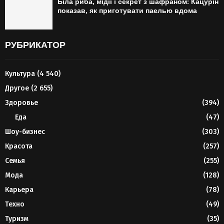
Біла риба, мідії і секрет з шафраном: Кацурін
показав, як приготувати паелью вдома
РУБРИКАТОР
Культура
(4 540)
Другое
(2 655)
Здоровье
(394)
Еда
(47)
Шоу-бизнес
(303)
Красота
(257)
Семья
(255)
Мода
(128)
Карьера
(78)
Техно
(49)
Туризм
(35)