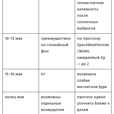
геомагнитная
активность
после
солнечных
выбросов
10–12 мая
преимуществен
по прогнозу
но спокойный
SpaceWeatherLive
фон
/NOAA,
ожидаемый Kp
— до 2
15–16 мая
G1
возможна
слабая
магнитная буря
конец мая
возможны
прогноз нужно
отдельные
уточнять ближе к
возмущения
датам