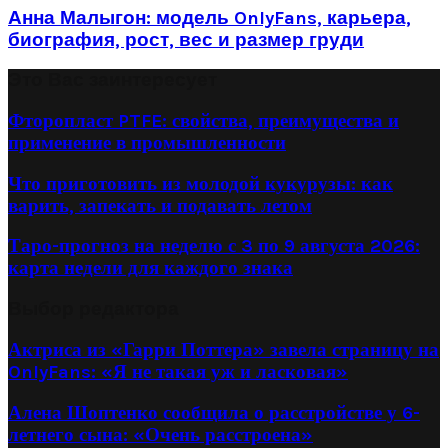
Анна Малыгон: модель OnlyFans, карьера,
биография, рост, вес и размер груди
Это Вас заинтересует
Фторопласт PTFE: свойства, преимущества и
применение в промышленности
Что приготовить из молодой кукурузы: как
варить, запекать и подавать летом
Таро-прогноз на неделю с 3 по 9 августа 2026:
карта недели для каждого знака
Выбор редактора
Актриса из «Гарри Поттера» завела страницу на
OnlyFans: «Я не такая уж и ласковая»
Алена Шоптенко сообщила о расстройстве у 6-
летнего сына: «Очень расстроена»