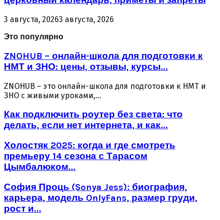
церковный календарь, приметы и запреты
3 августа, 2026
3 августа, 2026
Это популярно
ZNOHUB – онлайн-школа для подготовки к
НМТ и ЗНО: цены, отзывы, курсы...
ZNOHUB – это онлайн-школа для подготовки к НМТ и
ЗНО с живыми уроками,...
Как подключить роутер без света: что
делать, если нет интернета, и как...
Холостяк 2025: когда и где смотреть
премьеру 14 сезона с Тарасом
Цымбалюком...
София Проць (Sonya Jess): биография,
карьера, модель OnlyFans, размер груди,
рост и...