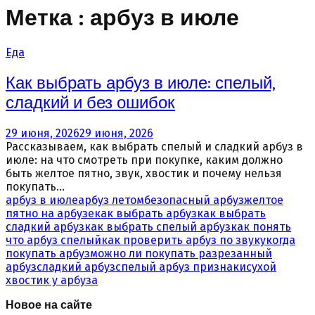
Метка : арбуз в июле
Еда
Как выбрать арбуз в июле: спелый,
сладкий и без ошибок
29 июня, 2026
29 июня, 2026
Рассказываем, как выбрать спелый и сладкий арбуз в
июле: на что смотреть при покупке, каким должно
быть желтое пятно, звук, хвостик и почему нельзя
покупать...
арбуз в июле
арбуз летом
безопасный арбуз
желтое
пятно на арбузе
как выбрать арбуз
как выбрать
сладкий арбуз
как выбрать спелый арбуз
как понять
что арбуз спелый
как проверить арбуз по звуку
когда
покупать арбуз
можно ли покупать разрезанный
арбуз
сладкий арбуз
спелый арбуз признаки
сухой
хвостик у арбуза
Новое на сайте