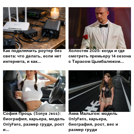
Как подключить роутер без
Холостяк 2025: когда и где
света: что делать, если нет
смотреть премьеру 14 сезона
интернета, и как...
с Тарасом Цымбалюком...
София Проць (Sonya Jess):
Анна Малыгон: модель
биография, карьера, модель
OnlyFans, карьера,
OnlyFans, размер груди, рост
биография, рост, вес и
и...
размер груди