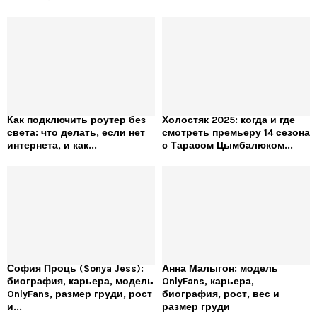
Как подключить роутер без
Холостяк 2025: когда и где
света: что делать, если нет
смотреть премьеру 14 сезона
интернета, и как...
с Тарасом Цымбалюком...
София Проць (Sonya Jess):
Анна Малыгон: модель
биография, карьера, модель
OnlyFans, карьера,
OnlyFans, размер груди, рост
биография, рост, вес и
и...
размер груди