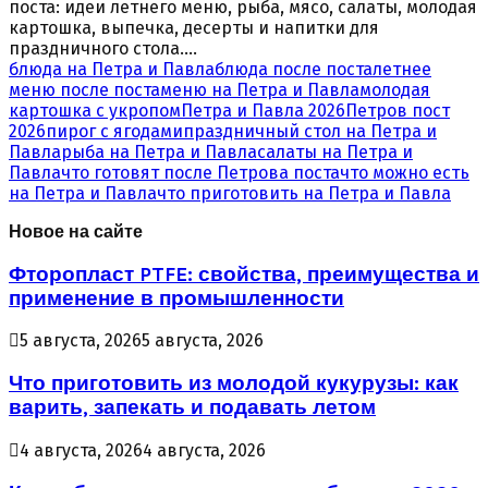
поста: идеи летнего меню, рыба, мясо, салаты, молодая
картошка, выпечка, десерты и напитки для
праздничного стола....
блюда на Петра и Павла
блюда после поста
летнее
меню после поста
меню на Петра и Павла
молодая
картошка с укропом
Петра и Павла 2026
Петров пост
2026
пирог с ягодами
праздничный стол на Петра и
Павла
рыба на Петра и Павла
салаты на Петра и
Павла
что готовят после Петрова поста
что можно есть
на Петра и Павла
что приготовить на Петра и Павла
Новое на сайте
Фторопласт PTFE: свойства, преимущества и
применение в промышленности
5 августа, 2026
5 августа, 2026
Что приготовить из молодой кукурузы: как
варить, запекать и подавать летом
4 августа, 2026
4 августа, 2026