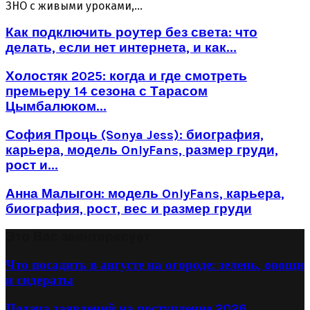
ЗНО с живыми уроками,...
Как подключить роутер без света: что
делать, если нет интернета, и как...
Холостяк 2025: когда и где смотреть
премьеру 14 сезона с Тарасом
Цымбалюком...
София Проць (Sonya Jess): биография,
карьера, модель OnlyFans, размер груди,
рост и...
Анна Малыгон: модель OnlyFans, карьера,
биография, рост, вес и размер груди
Это Вас заинтересует
Что посадить в августе на огороде: зелень, овощи
и сидераты
Подача заявлений на поступление 2026