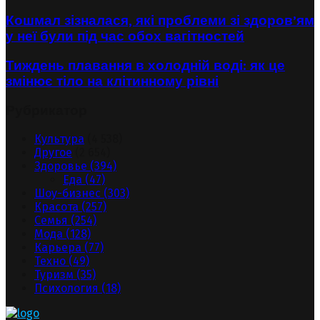
Кошмал зізналася, які проблеми зі здоров’ям
у неї були під час обох вагітностей
Тиждень плавання в холодній воді: як це
змінює тіло на клітинному рівні
Рубрикатор
Культура
(4 538)
Другое
(2 654)
Здоровье
(394)
Еда
(47)
Шоу-бизнес
(303)
Красота
(257)
Семья
(254)
Мода
(128)
Карьера
(77)
Техно
(49)
Туризм
(35)
Психология
(18)