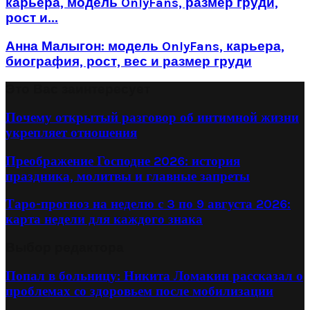
карьера, модель OnlyFans, размер груди,
рост и...
Анна Малыгон: модель OnlyFans, карьера,
биография, рост, вес и размер груди
Это Вас заинтересует
Почему открытый разговор об интимной жизни
укрепляет отношения
Преображение Господне 2026: история
праздника, молитвы и главные запреты
Таро-прогноз на неделю с 3 по 9 августа 2026:
карта недели для каждого знака
Выбор редактора
Попал в больницу: Никита Ломакин рассказал о
проблемах со здоровьем после мобилизации