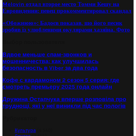
Melovin отдал второе место Томми Кешу на
Евровидении: певец прокомментировал скандал
«Обожнюю»: Бадоєв показав, що його песик
зробив із улюбленими окулярами хазяїна. Фото
Выбор пользователя
Вдвое меньше спам-звонков и
мошенничества: как улучшилась
безопасность в Viber за два года
Кофе с кардамоном 2 сезон 5 серия: где
смотреть премьеру 2025 года онлайн
Дружина Остапчука вперше розповіла про
труднощі, які у неї виникли під час пологів
Рубрикатор
Культура
(4 540)