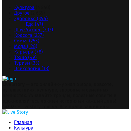
Культура
(4 540)
Другое
(2 655)
Здоровье
(394)
Еда
(47)
Шоу-бизнес
(303)
Красота
(257)
Семья
(255)
Мода
(128)
Карьера
(78)
Техно
(49)
Туризм
(35)
Психология
(18)
Live Story
— это онлайн-журнал о моде, красоте,
путешествиях, культуре, здоровье и семейных
ценностях. Узнавайте тренды, полезные советы и
вдохновляйтесь яркими историями каждый день!
Facebook
Twitter
Instagram
Pinterest
Youtube
Snapchat
@2025 - Livestory.com.ua. Все права защищены.
Facebook
Twitter
Instagram
Pinterest
Youtube
Snapchat
Главная
Культура