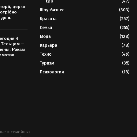
Еда
(47)
торії, церкві
Шоу-бизнес
(303)
потрібно
 день
Красота
(257)
Семья
(255)
Мода
(128)
егодня 4
: Тельцам —
Карьера
(78)
ены, Ракам
Техно
(49)
омства
Туризм
(35)
Психология
(18)
вье и семейных