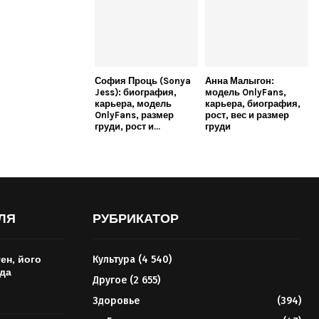
София Проць (Sonya
Анна Малыгон:
Jess): биография,
модель OnlyFans,
карьера, модель
карьера, биография,
OnlyFans, размер
рост, вес и размер
груди, рост и...
груди
ЛЯ
РУБРИКАТОР
ен, його
Культура
(4 540)
ода
Другое
(2 655)
Здоровье
(394)