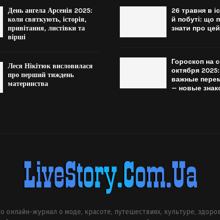
День ангела Арсенія 2025:
26 травня в іс
коли святкують, історія,
й побуті: що 
привітання, листівки та
знати про цей
вірші
Гороскоп на с
Леся Нікітюк висловилася
октября 2025
про перший тиждень
важные перем
материнства
— новые знак
о онлайн-журнал о моде, красоте, путешествиях, культуре, здоро