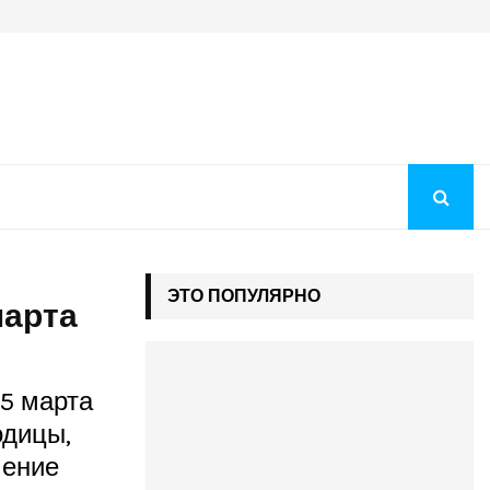
Преображение Господне 2026: история праздника, молитв
ЭТО ПОПУЛЯРНО
марта
25 марта
одицы,
чение