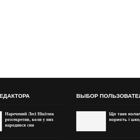
ЕДАКТОРА
ВЫБОР ПОЛЬЗОВАТЕ
Наречений Лесі Нікітюк
Що таке колаг
розсекретив, коли у них
користь і шк
народився син