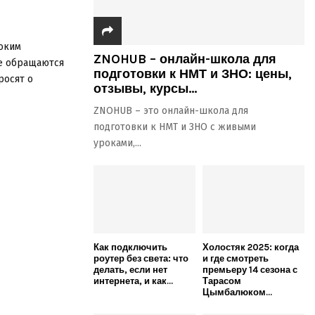
боким
ZNOHUB – онлайн-школа для
е обращаются
подготовки к НМТ и ЗНО: цены,
росят о
отзывы, курсы...
ZNOHUB – это онлайн-школа для
подготовки к НМТ и ЗНО с живыми
уроками,...
Как подключить
Холостяк 2025: когда
роутер без света: что
и где смотреть
делать, если нет
премьеру 14 сезона с
интернета, и как...
Тарасом
Цымбалюком...