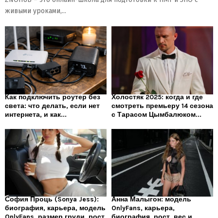
живыми уроками,...
Как подключить роутер без
Холостяк 2025: когда и где
света: что делать, если нет
смотреть премьеру 14 сезона
интернета, и как...
с Тарасом Цымбалюком...
София Проць (Sonya Jess):
Анна Малыгон: модель
биография, карьера, модель
OnlyFans, карьера,
OnlyFans, размер груди, рост
биография, рост, вес и