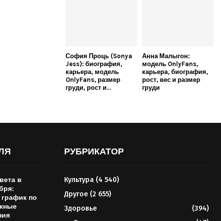
София Проць (Sonya
Анна Малыгон:
Jess): биография,
модель OnlyFans,
карьера, модель
карьера, биография,
OnlyFans, размер
рост, вес и размер
груди, рост и...
груди
ЛЯ
РУБРИКАТОР
вета в
Культура
(4 540)
бря:
Другое
(2 655)
 график по
ажные
Здоровье
(394)
ния