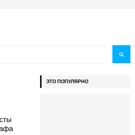
Преображение Господне 2026: история праздника, молитв
ЭТО ПОПУЛЯРНО
исты
кафа