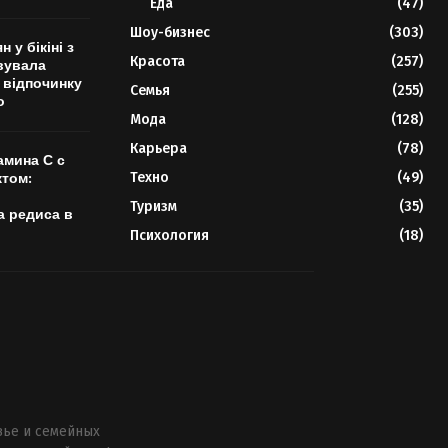
Еда
(47)
Шоу-бизнес
(303)
 у бікіні з
Красота
(257)
вувала
 відпочинку
Семья
(255)
о
Мода
(128)
Карьера
(78)
амина С с
Техно
(49)
том:
Туризм
(35)
 редиса в
Психология
(18)
вье и семейных