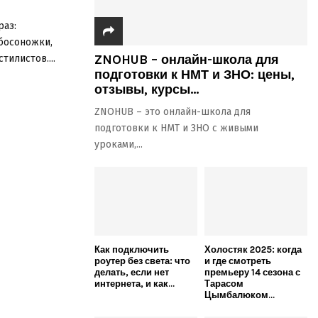
раз:
босоножки,
ZNOHUB – онлайн-школа для
илистов....
подготовки к НМТ и ЗНО: цены,
отзывы, курсы...
ZNOHUB – это онлайн-школа для
подготовки к НМТ и ЗНО с живыми
уроками,...
Как подключить
Холостяк 2025: когда
роутер без света: что
и где смотреть
делать, если нет
премьеру 14 сезона с
интернета, и как...
Тарасом
Цымбалюком...