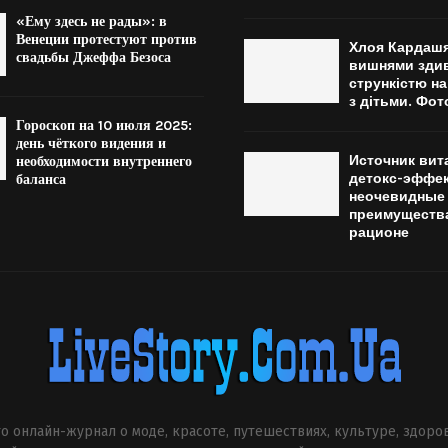
«Ему здесь не рады»: в
Венеции протестуют против
Хлоя Кардашян
свадьбы Джеффа Безоса
вишнями зди
стрункістю на
з дітьми. Фот
Гороскоп на 10 июля 2025:
день чёткого видения и
Источник вит
необходимости внутреннего
детокс-эффек
баланса
неочевидные
преимущества
рационе
о онлайн-журнал о моде, красоте, путешествиях, культуре, здоро