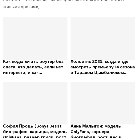
живыми уроками,...
Как подключить роутер без
Холостяк 2025: когда и где
света: что делать, если нет
смотреть премьеру 14 сезона
интернета, и как...
с Тарасом Цымбалюком...
София Проць (Sonya Jess):
Анна Малыгон: модель
биография, карьера, модель
OnlyFans, карьера,
OnlyFans, размер груди, рост
биография, рост, вес и