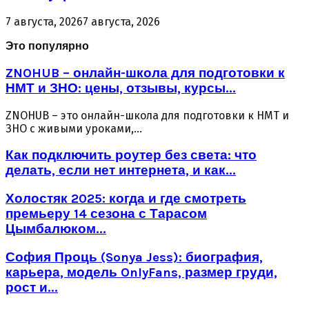
7 августа, 2026
7 августа, 2026
Это популярно
ZNOHUB – онлайн-школа для подготовки к
НМТ и ЗНО: цены, отзывы, курсы...
ZNOHUB – это онлайн-школа для подготовки к НМТ и
ЗНО с живыми уроками,...
Как подключить роутер без света: что
делать, если нет интернета, и как...
Холостяк 2025: когда и где смотреть
премьеру 14 сезона с Тарасом
Цымбалюком...
София Проць (Sonya Jess): биография,
карьера, модель OnlyFans, размер груди,
рост и...