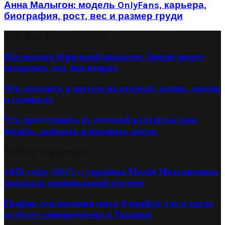
Анна Малыгон: модель OnlyFans, карьера,
биография, рост, вес и размер груди
Это Вас заинтересует
Магнитная буря приближается: Землю может
штормить два дня подряд
Что посадить в августе на огороде: зелень, овощи
и сидераты
Что приготовить из молодой кукурузы: как
варить, запекать и подавать летом
Выбор редактора
«Міс світу-2025»: українка Марія Мельниченко
показала національний костюм
График отключения света 9 ноября: где и когда
не будет электричества в Украине