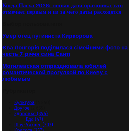
Когда Пасха 2026: точная дата праздника, кто
отмечает первым и из-за чего даты расходятся
Выбор пользователя
Умер отец путиниста Киркорова
Єва Лонгорія поділилася сімейними фото на
честь 7-річчя сина Санті
Могилевская отпраздновала юбилей
романтической прогулкой по Киеву с
любимым
Рубрикатор
Культура
(4 540)
Другое
(2 655)
Здоровье
(394)
Еда
(47)
Шоу-бизнес
(303)
Красота
(257)