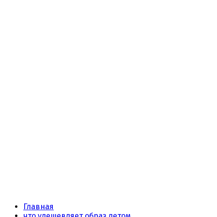
Главная
что удешевляет образ летом