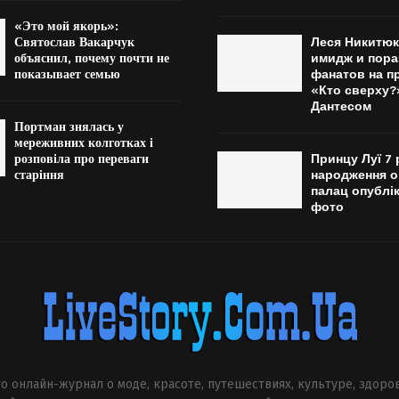
«Это мой якорь»:
Святослав Вакарчук
Леся Никитюк
объяснил, почему почти не
имидж и пора
показывает семью
фанатов на п
«Кто сверху?
Дантесом
Портман знялась у
мереживних колготках і
розповіла про переваги
Принцу Луї 7 
старіння
народження о
палац опублі
фото
о онлайн-журнал о моде, красоте, путешествиях, культуре, здоро