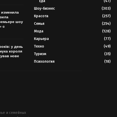
Еда
(47)
Шоу-бизнес
(303)
 изменила
Красота
(257)
зила
ремьере шоу
Семья
(254)
» с
Мода
(128)
Карьера
(77)
Техно
(49)
років: у день
нука короля
Туризм
(35)
кував нове
Психология
(18)
вье и семейных