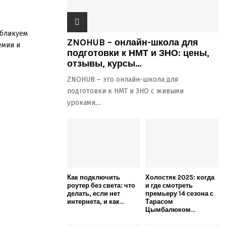
убликуем
ZNOHUB – онлайн-школа для
емии и
подготовки к НМТ и ЗНО: цены,
отзывы, курсы...
ZNOHUB – это онлайн-школа для
подготовки к НМТ и ЗНО с живыми
уроками,...
Как подключить
Холостяк 2025: когда
роутер без света: что
и где смотреть
делать, если нет
премьеру 14 сезона с
интернета, и как...
Тарасом
Цымбалюком...