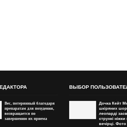
ЕДАКТОРА
ВЫБОР ПОЛЬЗОВАТЕ
Вес, потерянный благодаря
Дочка Кейт М
препаратам для похудения,
шкіряних шор
возвращается по
леопарді засв
завершению их приема
стрункі ніжки
вечірці. Фото